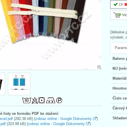
19
Víc
Dělitelné 
výrobek, 
Parame
Baleno 
MJ (měr
Materiál
Hmotnos
Číslo ce
Čárový 
é listy ve formátu PDF ke stažení:
Skladem
uvod.pdf
(282.36 kB) (
zobraz online - Google Dokumenty
)
.pdf
(323.99 kB) (
zobraz online - Google Dokumenty
)