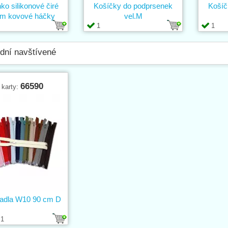
o silikonové čiré
Košíčky do podprsenek
Košíč
m kovové háčky
vel.M
1
1
dní navštívené
66590
 karty:
adla W10 90 cm D
1