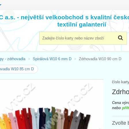
 a.s. - největší velkoobchod s kvalitní čes
textilní galanterií
py - zdrhovadla
Spirálová W10 6 mm D
Zdrhovadla W10 90 cm D
ovadla W10 85 cm D
číslo kart
Zdrh
Cena výro
nebo
přih
Zvolte 