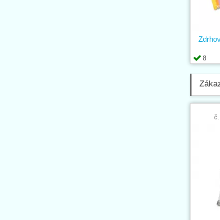
Zdrho
8
Zákaz
č.