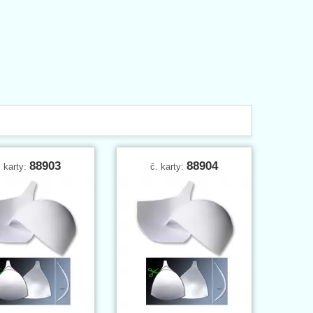
88903
88904
. karty:
č. karty: