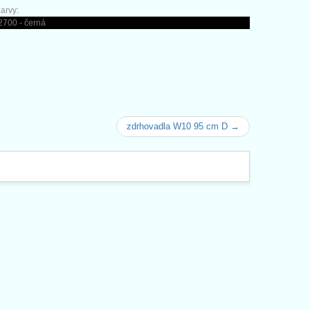
arvy:
2700 - černá
zdrhovadla W10 95 cm D →