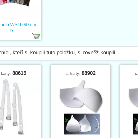
vadla WS10 90 cm
D
níci, kteří si koupili tuto položku, si rovněž koupili
88615
88902
 karty:
č. karty:
č