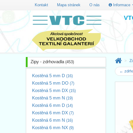
Kontakt
Mapa stránek
O nás
Informace
VTC
Zi
Zipy - zdrhovadla
(453)
← zdrh
Kostěná 5 mm D
(16)
Kostěná 5 mm DO
(7)
Kostěná 5 mm DX
(15)
Kostěná 5 mm N
(19)
Kostěná 6 mm D
(14)
Kostěná 6 mm DX
(7)
Kostěná 6 mm N
(16)
Kostěná 6 mm NX
(9)