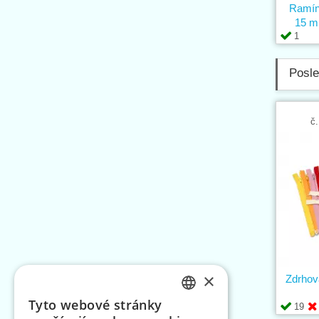
Ramínk
15 m
1
Posle
č.
×
Zdrhov
Tyto webové stránky
19
CZECH