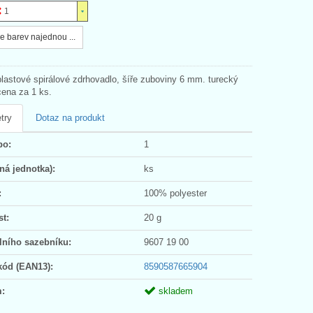
1
e barev najednou ...
plastové spirálové zdrhovadlo, šíře zuboviny 6 mm. turecký
cena za 1 ks.
try
Dotaz na produkt
po:
1
ná jednotka):
ks
:
100% polyester
t:
20 g
lního sazebníku:
9607 19 00
kód (EAN13):
8590587665904
:
skladem