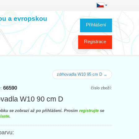
kou a evropskou
Přihlášení
Registrace
zdrhovadla W10 95 cm D →
66590
číslo zboží:
y:
ovadla W10 90 cm D
bku se zobrazí až po přihlášení. Prosím
registrujte
se
laste
.
barvu: