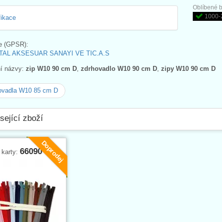
Oblíbené b
1000-
fikace
e (GPSR):
AL AKSESUAR SANAYI VE TIC.A.S
ní názvy:
zip W10 90 cm D
,
zdrhovadlo W10 90 cm D
,
zipy W10 90 cm D
ovadla W10 85 cm D
sející zboží
Doprodej
66090
 karty: