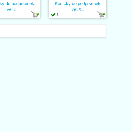
ky do podprsenek
Košíčky do podprsenek
vel.L
vel.XL
1