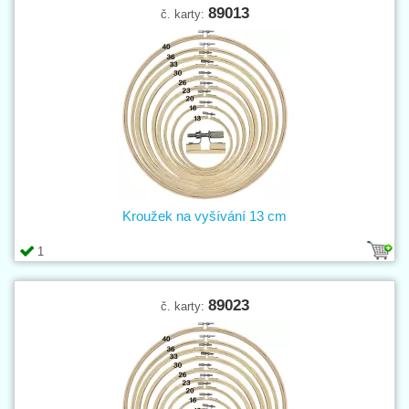
89013
č. karty:
Kroužek na vyšívání 13 cm
1
89023
č. karty: