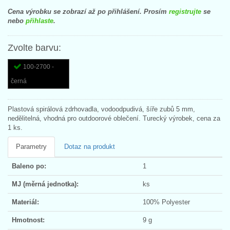
Cena výrobku se zobrazí až po přihlášení. Prosím
registrujte
se
nebo
přihlaste
.
Zvolte barvu:
100-2700 -
černá
Plastová spirálová zdrhovadla, vodoodpudivá, šíře zubů 5 mm,
nedělitelná, vhodná pro outdoorové oblečení. Turecký výrobek, cena za
1 ks.
Parametry
Dotaz na produkt
Baleno po:
1
MJ (měrná jednotka):
ks
Materiál:
100% Polyester
Hmotnost:
9 g