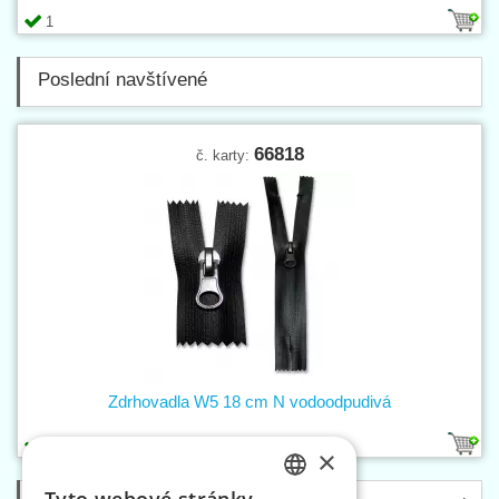
1
Poslední navštívené
66818
č. karty:
Zdrhovadla W5 18 cm N vodoodpudivá
1
×