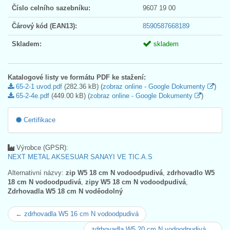
Číslo celního sazebníku:
9607 19 00
Čárový kód (EAN13):
8590587668189
Skladem:
skladem
Katalogové listy ve formátu PDF ke stažení:
65-2-1 uvod.pdf
(282.36 kB) (
zobraz online - Google Dokumenty
)
65-2-4e.pdf
(449.00 kB) (
zobraz online - Google Dokumenty
)
Certifikace
Výrobce (GPSR):
NEXT METAL AKSESUAR SANAYI VE TIC.A.S
Alternativní názvy:
zip W5 18 cm N vodoodpudivá
,
zdrhovadlo W5
18 cm N vodoodpudivá
,
zipy W5 18 cm N vodoodpudivá
,
Zdrhovadla W5 18 cm N voděodolný
← zdrhovadla W5 16 cm N vodoodpudivá
zdrhovadla W5 20 cm N vodoodpudivá →