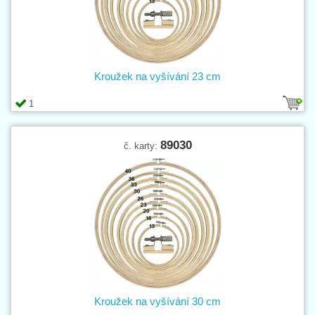
Kroužek na vyšívání 23 cm
1
89030
č. karty:
Kroužek na vyšívání 30 cm