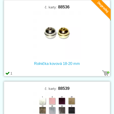
Doprodej
88536
č. karty:
Rolnička kovová 18-20 mm
1
88539
č. karty: