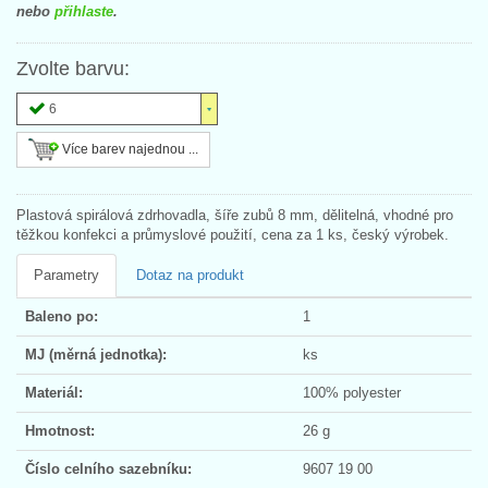
nebo
přihlaste
.
Zvolte barvu:
6
Více barev najednou ...
Plastová spirálová zdrhovadla, šíře zubů 8 mm, dělitelná, vhodné pro
těžkou konfekci a průmyslové použití, cena za 1 ks, český výrobek.
Parametry
Dotaz na produkt
Baleno po:
1
MJ (měrná jednotka):
ks
Materiál:
100% polyester
Hmotnost:
26 g
Číslo celního sazebníku:
9607 19 00