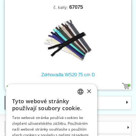
67075
č. karty:
Zdrhovadla WS20 75 cm D
6
×
Tyto webové stránky
Kategorie
CZECH
používají soubory cookie.
SLOVAK
Tato webová stránka používá cookies ke
zlepšení uživatelského zážitku. Používáním
ENGLISH
Informace
naší webové stránky souhlasíte s použitím
GERMAN
všech cookies v souladu s našimi zásadami