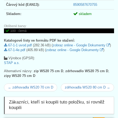
Čárový kód (EAN13):
8590587670755
Skladem:
skladem
Oblíbené barvy:
100 - černá
Katalogové listy ve formátu PDF ke stažení:
67-1-1 uvod.pdf
(282.36 kB) (
zobraz online - Google Dokumenty
)
67-1-4e.pdf
(405.89 kB) (
zobraz online - Google Dokumenty
)
Výrobce (GPSR):
STAP a.s.
Alternativní názvy:
zip WS20 75 cm D
,
zdrhovadlo WS20 75 cm D
,
zipy WS20 75 cm D
← zdrhovadla WS20 70 cm D
zdrhovadla WS20 80 cm D →
Zákazníci, kteří si koupili tuto položku, si rovněž
koupili