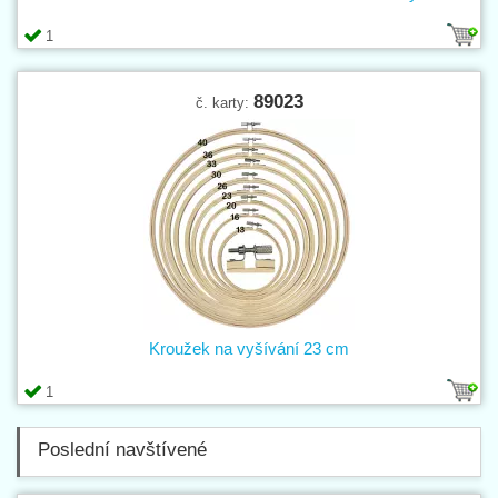
1
89023
č. karty:
Kroužek na vyšívání 23 cm
1
Poslední navštívené