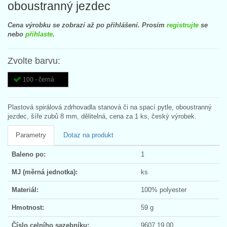
oboustranný jezdec
Cena výrobku se zobrazí až po přihlášení. Prosím
registrujte
se
nebo
přihlaste
.
Zvolte barvu:
100 - černá
Plastová spirálová zdrhovadla stanová či na spací pytle, oboustranný
jezdec, šíře zubů 8 mm, dělitelná, cena za 1 ks, český výrobek.
Parametry
Dotaz na produkt
Baleno po:
1
MJ (měrná jednotka):
ks
Materiál:
100% polyester
Hmotnost:
59 g
Číslo celního sazebníku:
9607 19 00