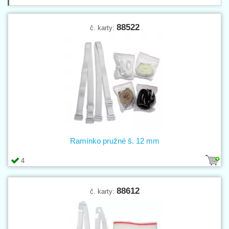
88522
č. karty:
Ramínko pružné š. 12 mm
4
88612
č. karty: