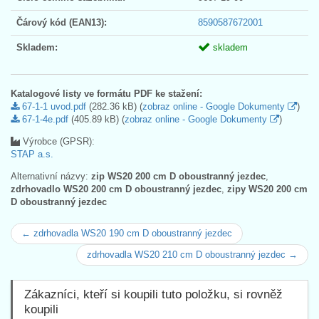
Čárový kód (EAN13):
8590587672001
Skladem:
skladem
Katalogové listy ve formátu PDF ke stažení:
67-1-1 uvod.pdf
(282.36 kB) (
zobraz online - Google Dokumenty
)
67-1-4e.pdf
(405.89 kB) (
zobraz online - Google Dokumenty
)
Výrobce (GPSR):
STAP a.s.
Alternativní názvy:
zip WS20 200 cm D oboustranný jezdec
,
zdrhovadlo WS20 200 cm D oboustranný jezdec
,
zipy WS20 200 cm
D oboustranný jezdec
← zdrhovadla WS20 190 cm D oboustranný jezdec
zdrhovadla WS20 210 cm D oboustranný jezdec →
Zákazníci, kteří si koupili tuto položku, si rovněž
koupili