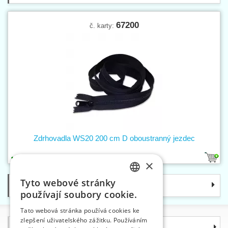
67200
č. karty:
Zdrhovadla WS20 200 cm D oboustranný jezdec
1
×
Tyto webové stránky
Kategorie
CZECH
používají soubory cookie.
SLOVAK
Tato webová stránka používá cookies ke
zlepšení uživatelského zážitku. Používáním
ENGLISH
Informace