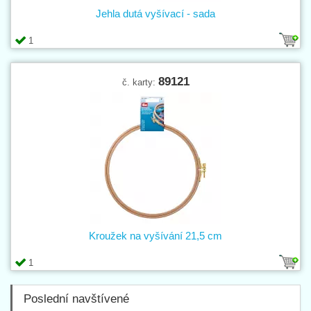
Jehla dutá vyšívací - sada
1
89121
č. karty:
Kroužek na vyšívání 21,5 cm
1
Poslední navštívené