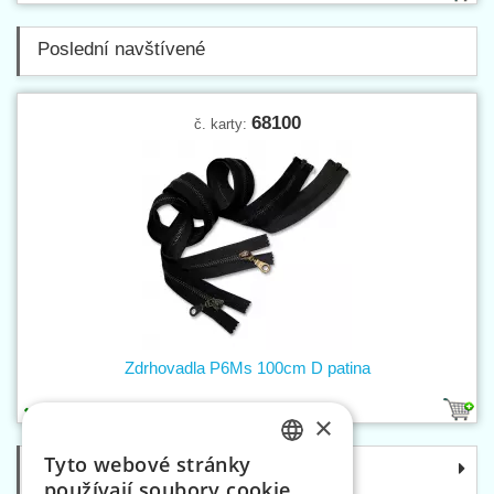
Poslední navštívené
68100
č. karty:
Zdrhovadla P6Ms 100cm D patina
2
×
Tyto webové stránky
Kategorie
CZECH
používají soubory cookie.