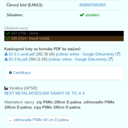
Čárový kód (EAN13):
8590587681003
Skladem:
skladem
Oblíbené barvy:
197-2700 - černá
185-2524 - tmavě hnědá
Katalogové listy ve formátu PDF ke stažení:
62-3-1 uvod.pdf
(282.36 kB) (
zobraz online - Google Dokumenty
)
62-3-5e.pdf
(394.11 kB) (
zobraz online - Google Dokumenty
)
Certifikace
Výrobce (GPSR):
NEXT METAL AKSESUAR SANAYI VE TIC.A.S
Alternativní názvy:
zip P6Ms 100cm D patina
,
zdrhovadlo P6Ms
100cm D patina
,
zipy P6Ms 100cm D patina
← zdrhovadla P6Ms 60 cm D patina