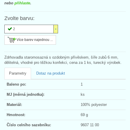
nebo
přihlaste
.
Zvolte barvu:
2
Více barev najednou ...
Zdrhovadla staromosazná s ozdobným přívěskem, šíře zubů 6 mm,
dělitelná, vhodné pro těžkou konfekci, cena za 1 ks, turecký výrobek.
Parametry
Dotaz na produkt
Baleno po:
1
MJ (měrná jednotka):
ks
Materiál:
100% polyester
Hmotnost:
69 g
Číslo celního sazebníku:
9607 11 00