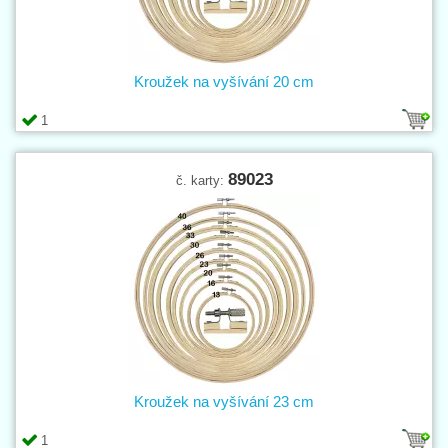
Kroužek na vyšívání 20 cm
1
89023
č. karty:
Kroužek na vyšívání 23 cm
1