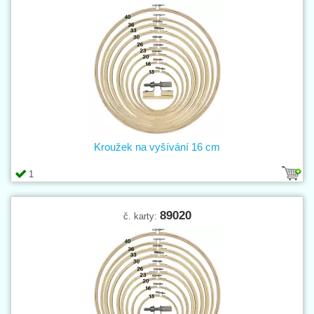
Kroužek na vyšívání 16 cm
1
89020
č. karty: