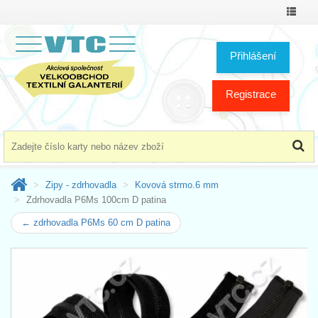
Přepno
menu
Přihlášení
Registrace
Zipy - zdrhovadla
Kovová strmo.6 mm
Zdrhovadla P6Ms 100cm D patina
← zdrhovadla P6Ms 60 cm D patina