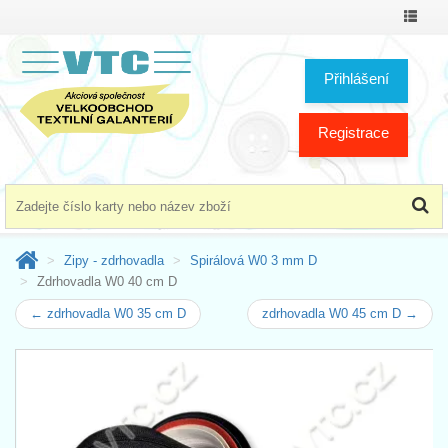
Přepno
menu
Přihlášení
Registrace
Zipy - zdrhovadla
Spirálová W0 3 mm D
Zdrhovadla W0 40 cm D
← zdrhovadla W0 35 cm D
zdrhovadla W0 45 cm D →