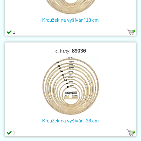
Kroužek na vyšívání 13 cm
1
89036
č. karty:
Kroužek na vyšívání 36 cm
1