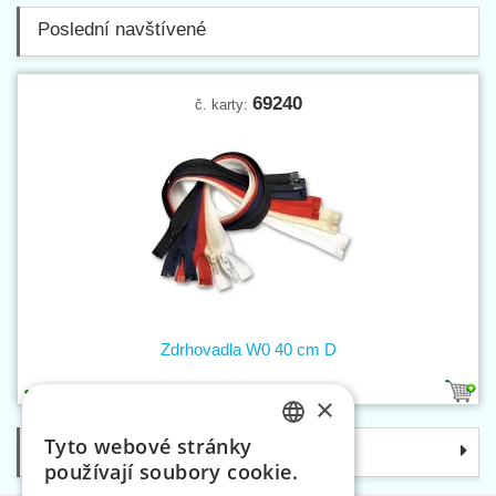
Poslední navštívené
69240
č. karty:
Zdrhovadla W0 40 cm D
4
1
×
Tyto webové stránky
Kategorie
CZECH
používají soubory cookie.
SLOVAK