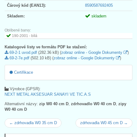
Čárový kód (EAN13):
8590587692405
Skladem:
skladem
Oblíbené barvy:
190-2001 - bílá
Katalogové listy ve formátu PDF ke stažení:
69-2-1 uvod.pdf
(282.36 kB) (
zobraz online - Google Dokumenty
)
69-2-7e.pdf
(502.10 kB) (
zobraz online - Google Dokumenty
)
Certifikace
Výrobce (GPSR):
NEXT METAL AKSESUAR SANAYI VE TIC.A.S
Alternativní názvy:
zip W0 40 cm D
,
zdrhovadlo W0 40 cm D
,
zipy
W0 40 cm D
← zdrhovadla W0 35 cm D
zdrhovadla W0 45 cm D →