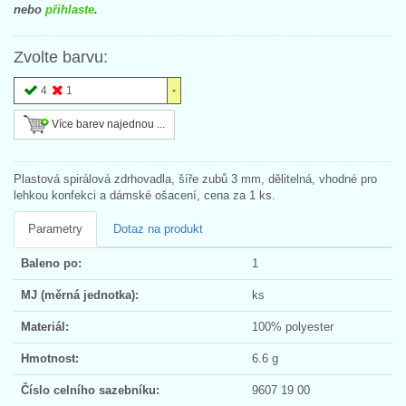
nebo
přihlaste
.
Zvolte barvu:
4
1
Více barev najednou ...
Plastová spirálová zdrhovadla, šíře zubů 3 mm, dělitelná, vhodné pro
lehkou konfekci a dámské ošacení, cena za 1 ks.
Parametry
Dotaz na produkt
Baleno po:
1
MJ (měrná jednotka):
ks
Materiál:
100% polyester
Hmotnost:
6.6 g
Číslo celního sazebníku:
9607 19 00