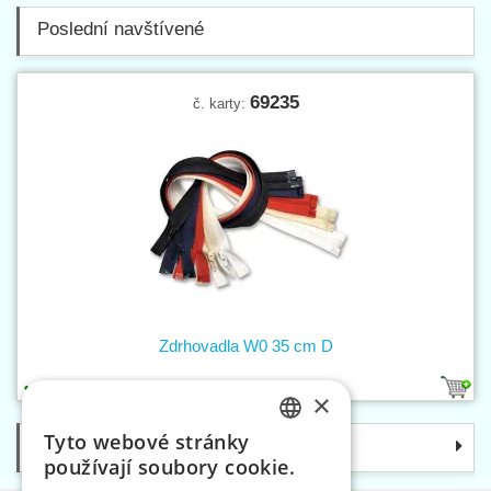
Poslední navštívené
69235
č. karty:
Zdrhovadla W0 35 cm D
5
×
Tyto webové stránky
Kategorie
CZECH
používají soubory cookie.
SLOVAK