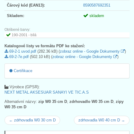
Čárový kód (EAN13):
8590587692351
Skladem:
skladem
Oblíbené barvy:
190-2001 - bílá
Katalogové listy ve formátu PDF ke stažení:
69-2-1 uvod.pdf
(282.36 kB) (
zobraz online - Google Dokumenty
)
69-2-7e.pdf
(502.10 kB) (
zobraz online - Google Dokumenty
)
Certifikace
Výrobce (GPSR):
NEXT METAL AKSESUAR SANAYI VE TIC.A.S
Alternativní názvy:
zip W0 35 cm D
,
zdrhovadlo W0 35 cm D
,
zipy
W0 35 cm D
← zdrhovadla W0 30 cm D
zdrhovadla W0 40 cm D →