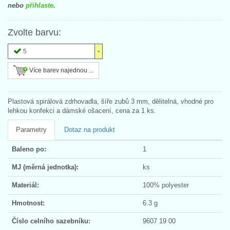
nebo
přihlaste
.
Zvolte barvu:
5
Více barev najednou ...
Plastová spirálová zdrhovadla, šíře zubů 3 mm, dělitelná, vhodné pro
lehkou konfekci a dámské ošacení, cena za 1 ks.
Parametry
Dotaz na produkt
Baleno po:
1
MJ (měrná jednotka):
ks
Materiál:
100% polyester
Hmotnost:
6.3 g
Číslo celního sazebníku:
9607 19 00