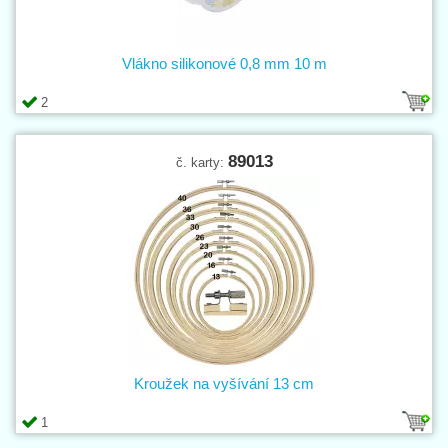
Vlákno silikonové 0,8 mm 10 m
2
89013
č. karty:
Kroužek na vyšívání 13 cm
1