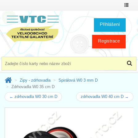
Přepno
menu
Přihlášení
Registrace
Zipy - zdrhovadla
Spirálová W0 3 mm D
Zdrhovadla W0 35 cm D
← zdrhovadla W0 30 cm D
zdrhovadla W0 40 cm D →