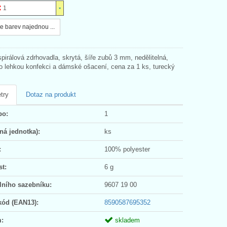
1
e barev najednou ...
pirálová zdrhovadla, skrytá, šíře zubů 3 mm, nedělitelná,
o lehkou konfekci a dámské ošacení, cena za 1 ks, turecký
try
Dotaz na produkt
po:
1
ná jednotka):
ks
:
100% polyester
t:
6 g
lního sazebníku:
9607 19 00
kód (EAN13):
8590587695352
:
skladem