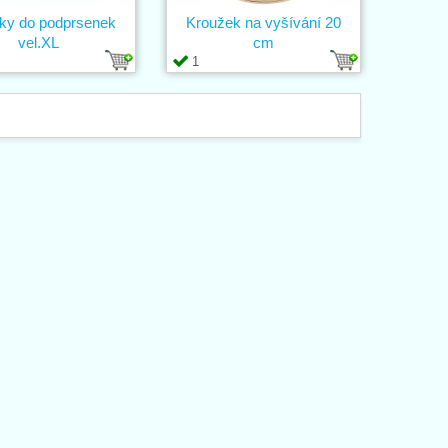
ky do podprsenek
Kroužek na vyšívání 20
vel.XL
cm
1