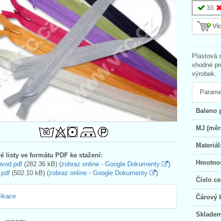
33
Víc
Plastová s
vhodné pr
výrobek.
Parame
Baleno 
MJ (měr
Materiál
é listy ve formátu PDF ke stažení:
Hmotnos
uvod.pdf
(282.36 kB) (
zobraz online - Google Dokumenty
)
.pdf
(502.10 kB) (
zobraz online - Google Dokumenty
)
Číslo ce
fikace
Čárový 
Skladem