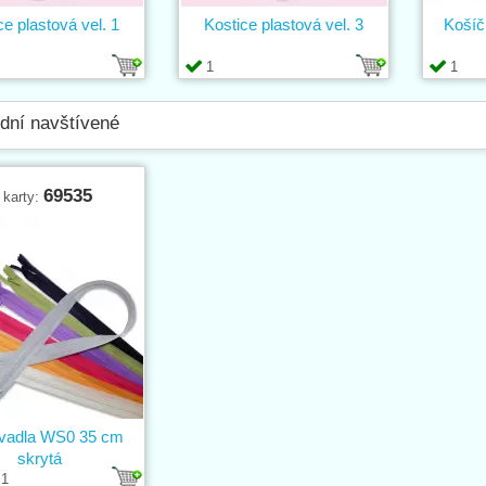
ce plastová vel. 1
Kostice plastová vel. 3
Košíč
1
1
dní navštívené
69535
 karty:
vadla WS0 35 cm
skrytá
1