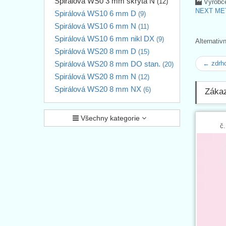
Spirálová WS0 3 mm skrytá N
(12)
Výrobc
NEXT MET
Spirálová WS10 6 mm D
(9)
Spirálová WS10 6 mm N
(11)
Spirálová WS10 6 mm nikl DX
(9)
Alternativ
Spirálová WS20 8 mm D
(15)
Spirálová WS20 8 mm DO stan.
← zdrh
(20)
Spirálová WS20 8 mm N
(12)
Spirálová WS20 8 mm NX
(6)
Zákaz
Všechny kategorie
č.