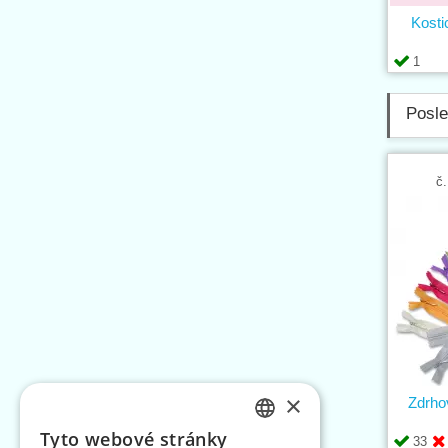
Kosti
1
Posle
č.
×
Zdrho
Tyto webové stránky
33
CZECH