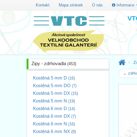
Kontakt
Mapa stránek
O nás
Informace
VTC
Zi
Zipy - zdrhovadla
(453)
← zdrh
Kostěná 5 mm D
(16)
Kostěná 5 mm DO
(7)
Kostěná 5 mm DX
(15)
Kostěná 5 mm N
(19)
Kostěná 6 mm D
(14)
Kostěná 6 mm DX
(7)
Kostěná 6 mm N
(16)
Kostěná 6 mm NX
(9)