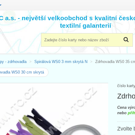
 a.s. - největší velkoobchod s kvalitní čes
textilní galanterií
py - zdrhovadla
Spirálová WS0 3 mm skrytá N
Zdrhovadla WS0 35 cm
ovadla WS0 30 cm skrytá
číslo kart
Zdrho
Cena výro
nebo
přih
Zvolte 