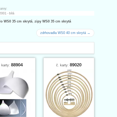
arvy:
001 - bílá
lo WS0 35 cm skrytá
,
zipy WS0 35 cm skrytá
zdrhovadla WS0 40 cm skrytá →
88904
89020
. karty:
č. karty: