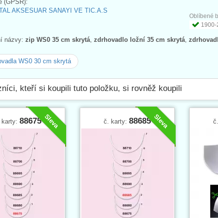
e (GPSR):
AL AKSESUAR SANAYI VE TIC.A.S
Oblíbené b
1900-2
ní názvy:
zip WS0 35 cm skrytá
,
zdrhovadlo ložní 35 cm skrytá
,
zdrhovad
ovadla WS0 30 cm skrytá
níci, kteří si koupili tuto položku, si rovněž koupili
Sleva
Sleva
88675
88685
 karty:
č. karty:
č