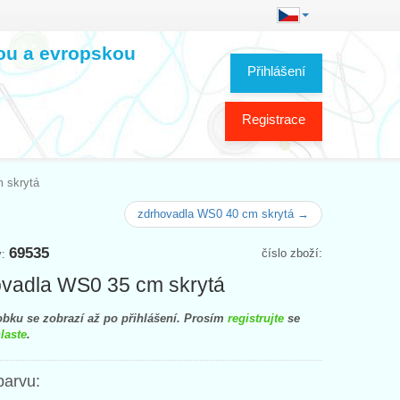
kou a evropskou
Přihlášení
Registrace
 skrytá
zdrhovadla WS0 40 cm skrytá →
69535
číslo zboží:
y:
vadla WS0 35 cm skrytá
bku se zobrazí až po přihlášení. Prosím
registrujte
se
laste
.
barvu: