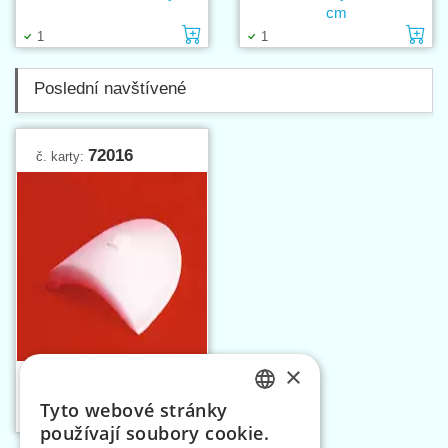
cm
Vložit do košíku
Vl
1
1
Poslední navštívené
72016
č. karty:
×
Ramenní výztuhy typ
PP14V
Tyto webové stránky
Vložit do košíku
CZECH
1
1
používají soubory cookie.