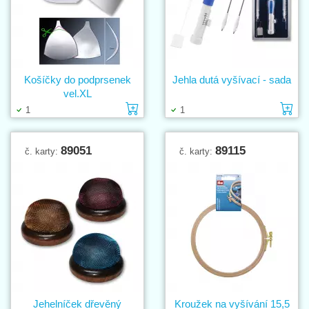
Košíčky do podprsenek
Jehla dutá vyšívací - sada
vel.XL
Vložit do košíku
Vl
1
1
89051
89115
č. karty:
č. karty:
Jehelníček dřevěný
Kroužek na vyšívání 15,5