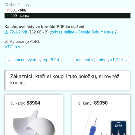
Oblíbené barvy:
001 - bílá
999 - černá
Katalogové listy ve formátu PDF ke stažení:
72-1-2.pdf
(162.68 kB) (
zobraz online - Google Dokumenty
)
Výrobce (GPSR):
VTC, a.s.
← ramenní výztuhy typ PP14
ramenní výztuhy typ PP20 →
Zákazníci, kteří si koupili tuto položku, si rovněž
koupili
88904
89050
č. karty:
č. karty: