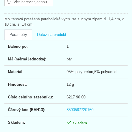
Více barev najednou ...
Molitanová potažená parabolická vycp. se suchým zipem tl. 1,4 cm, d.
10 cm, š. 14 cm.
Parametry
Dotaz na produkt
Baleno po:
1
MJ (měrná jednotka):
pár
Materiál:
95% polyuretan,5% polyamid
Hmotnost:
12 g
Číslo celního sazebníku:
6217 90 00
Čárový kód (EAN13):
8590587720160
Skladem:
skladem