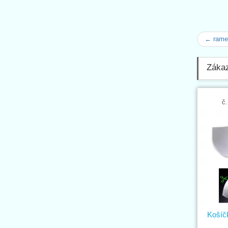
← rame
Zákaz
č.
Košíč