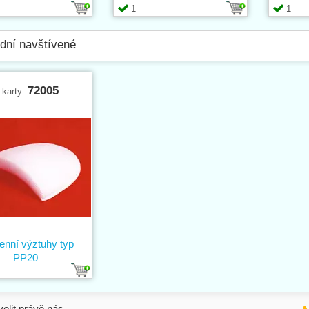
1
1
dní navštívené
72005
 karty:
nní výztuhy typ
PP20
volit právě nás