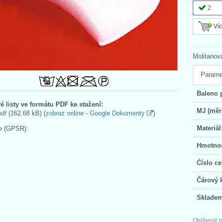
2
Víc
Molitanov
Parame
Baleno 
é listy ve formátu PDF ke stažení:
MJ (měr
pdf
(162.68 kB) (
zobraz online - Google Dokumenty
)
Materiál
e (GPSR):
Hmotnos
Číslo ce
Čárový 
Skladem
Oblíbené b