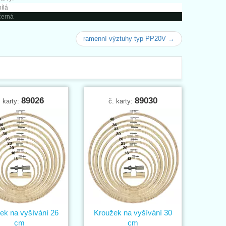
bílá
černá
ramenní výztuhy typ PP20V →
89026
89030
. karty:
č. karty:
ek na vyšívání 26
Kroužek na vyšívání 30
cm
cm