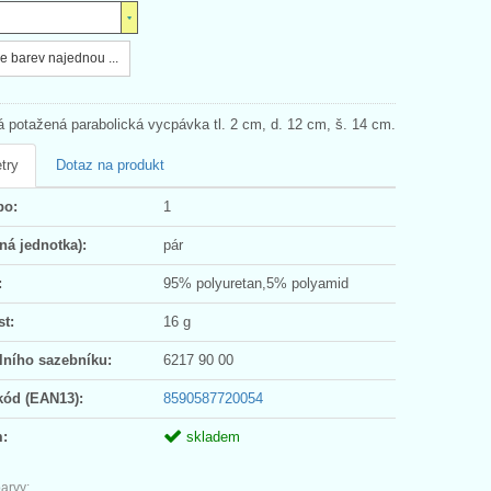
e barev najednou ...
á potažená parabolická vycpávka tl. 2 cm, d. 12 cm, š. 14 cm.
try
Dotaz na produkt
po:
1
ná jednotka):
pár
:
95% polyuretan,5% polyamid
t:
16 g
lního sazebníku:
6217 90 00
kód (EAN13):
8590587720054
:
skladem
arvy: