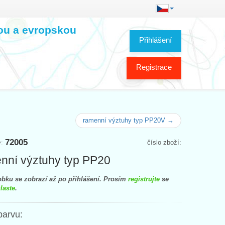
kou a evropskou
Přihlášení
Registrace
ramenní výztuhy typ PP20V →
72005
číslo zboží:
y:
ní výztuhy typ PP20
bku se zobrazí až po přihlášení. Prosím
registrujte
se
laste
.
barvu: