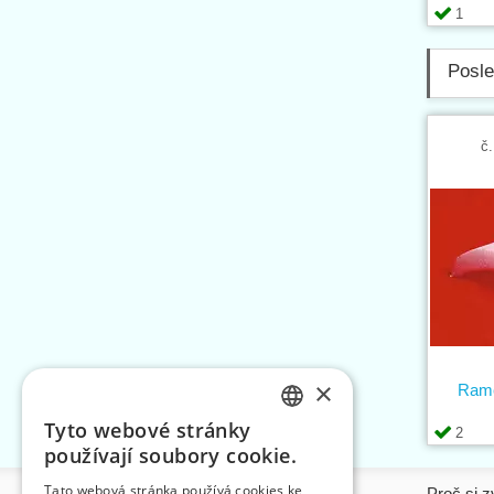
1
Posle
č.
×
Rame
Tyto webové stránky
2
CZECH
používají soubory cookie.
SLOVAK
Tato webová stránka používá cookies ke
Informace
Proč si z