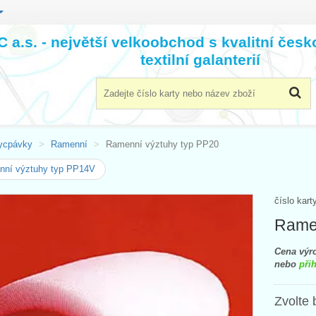
 a.s. - největší velkoobchod s kvalitní čes
textilní galanterií
ycpávky
Ramenní
Ramenní výztuhy typ PP20
nní výztuhy typ PP14V
číslo kart
Ramen
Cena výro
nebo
přih
Zvolte 