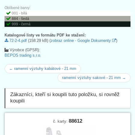
Oblíbené barvy:
001 - bílá
884 - šedá
999 - černá
Katalogové listy ve formátu PDF ke stažení:
72-2-4.pdf
(158.29 kB) (
zobraz online - Google Dokumenty
)
Výrobce (GPSR):
BEPOS trading s.r.o.
← ramenní výztuhy kabátové - 21 mm
ramenní výztuhy sakové - 21 mm →
Zákazníci, kteří si koupili tuto položku, si rovněž
koupili
88612
č. karty: