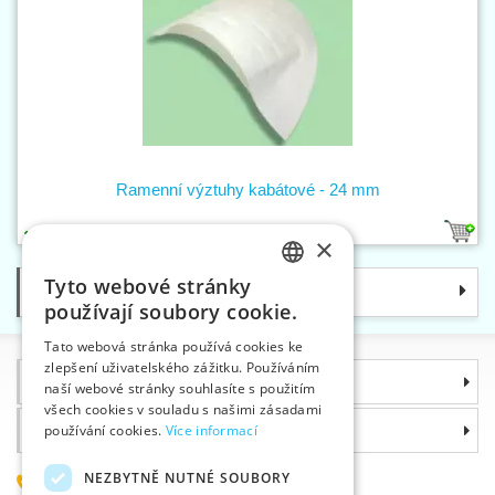
Ramenní výztuhy kabátové - 24 mm
3
×
Tyto webové stránky
Kategorie
CZECH
používají soubory cookie.
SLOVAK
Tato webová stránka používá cookies ke
zlepšení uživatelského zážitku. Používáním
ENGLISH
Informace
naší webové stránky souhlasíte s použitím
GERMAN
všech cookies v souladu s našimi zásadami
Proč si zvolit právě nás
používání cookies.
Více informací
NEZBYTNĚ NUTNÉ SOUBORY
585 051 217