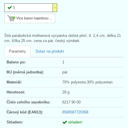
3
Více barev najednou ...
Šitá parabolická molitanová vycpávka obšitá plstí, tl. 2,4 cm, délka 21
cm, šířka 25 cm, cena za pár, český výrobek.
Parametry
Dotaz na produkt
Baleno po:
1
MJ (měrná jednotka):
pár
Materiál:
70% polyester,30% polyuretan
Hmotnost:
29 g
Číslo celního sazebníku:
6217 90 00
Čárový kód (EAN13):
8590587720368
Skladem:
skladem