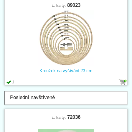
89023
č. karty:
Kroužek na vyšívání 23 cm
1
Poslední navštívené
72036
č. karty: