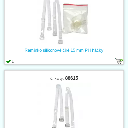
Ramínko silikonové čiré 15 mm PH háčky
1
88615
č. karty: