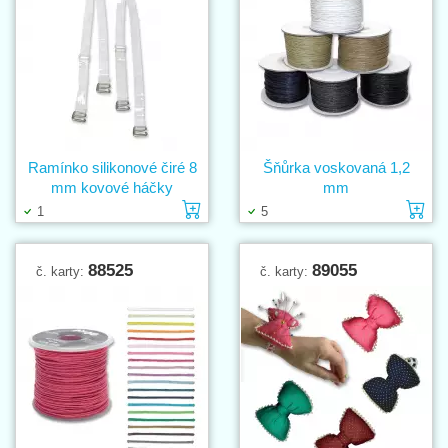
Ramínko silikonové čiré 8
Šňůrka voskovaná 1,2
mm kovové háčky
mm
Vložit do košíku
Vl
1
5
88525
89055
č. karty:
č. karty: