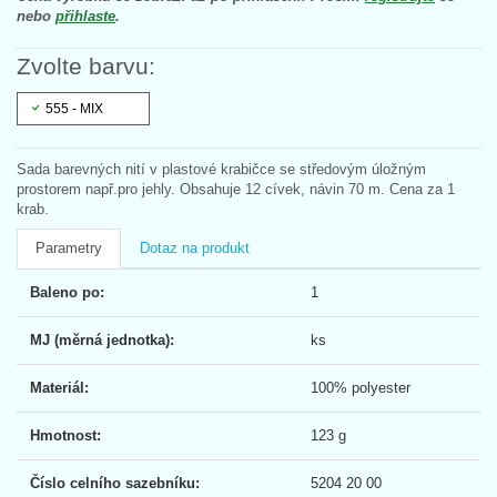
nebo
přihlaste
.
Zvolte barvu:
555 - MIX
Sada barevných nití v plastové krabičce se středovým úložným
prostorem např.pro jehly. Obsahuje 12 cívek, návin 70 m. Cena za 1
krab.
Parametry
Dotaz na produkt
Baleno po:
1
MJ (měrná jednotka):
ks
Materiál:
100% polyester
Hmotnost:
123 g
Číslo celního sazebníku:
5204 20 00