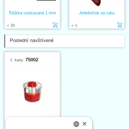
Šňůrka voskovaná 1 mm
Jehelníček na ruku
Vložit do košíku
Vl
20
1
Poslední navštívené
75002
č. karty:
×
Nitě AGA SET 12 cívek