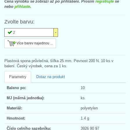
Cena výrobku se zobrazí až po přihlášení. Prosím
registrujte
se
nebo
přihlaste
.
Zvolte barvu:
2
Více barev najednou ...
Plastová spona průvlečná, šířka 25 mm. Pevnost 200 N. 10 ks v
balení. Český výrobek, cena za 1 ks.
Parametry
Dotaz na produkt
Baleno po:
10
MJ (měrná jednotka):
ks
Materiál:
polyetylen
Hmotnost:
1.4 g
Číslo celního sazebníku:
3926 90 97