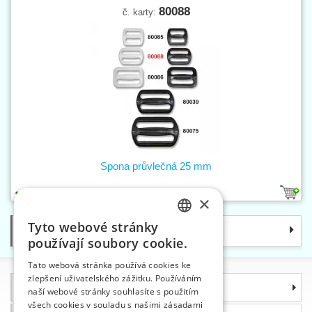
80088
č. karty:
Spona průvlečná 25 mm
2
×
Tyto webové stránky
Kategorie
CZECH
používají soubory cookie.
SLOVAK
Tato webová stránka používá cookies ke
zlepšení uživatelského zážitku. Používáním
ENGLISH
Informace
naší webové stránky souhlasíte s použitím
GERMAN
všech cookies v souladu s našimi zásadami