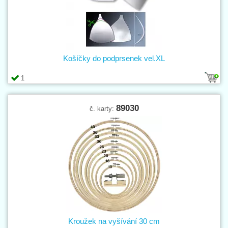
Košíčky do podprsenek vel.XL
1
89030
č. karty:
Kroužek na vyšívání 30 cm