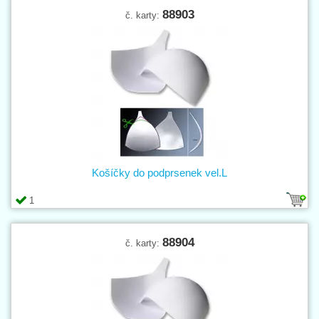
88903
č. karty:
Košíčky do podprsenek vel.L
1
88904
č. karty: