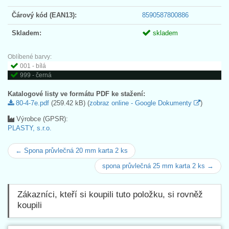
Čárový kód (EAN13):
8590587800886
Skladem:
skladem
Oblíbené barvy:
001 - bílá
999 - černá
Katalogové listy ve formátu PDF ke stažení:
80-4-7e.pdf
(259.42 kB) (
zobraz online - Google Dokumenty
)
Výrobce (GPSR):
PLASTY, s.r.o.
← Spona průvlečná 20 mm karta 2 ks
spona průvlečná 25 mm karta 2 ks →
Zákazníci, kteří si koupili tuto položku, si rovněž
koupili