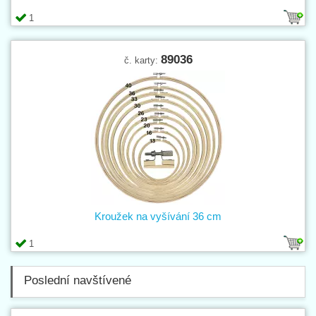
1
89036
č. karty:
Kroužek na vyšívání 36 cm
1
Poslední navštívené