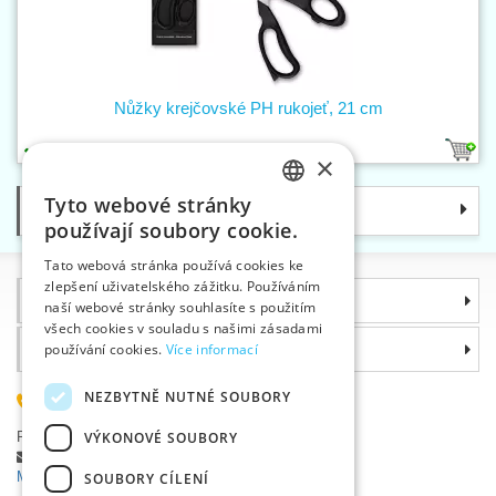
Nůžky krejčovské PH rukojeť, 21 cm
1
×
Tyto webové stránky
Kategorie
CZECH
používají soubory cookie.
SLOVAK
Tato webová stránka používá cookies ke
zlepšení uživatelského zážitku. Používáním
ENGLISH
Informace
naší webové stránky souhlasíte s použitím
GERMAN
všech cookies v souladu s našimi zásadami
Proč si zvolit právě nás
používání cookies.
Více informací
NEZBYTNĚ NUTNÉ SOUBORY
585 051 217
Plzeňská 868, 783 91 Uničov, Česká republika
VÝKONOVÉ SOUBORY
Položit dotaz
|
Nahlásit chybu
Máte problémy s přihlášením ?
SOUBORY CÍLENÍ