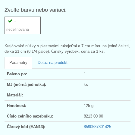
Zvolte barvu nebo variaci:
-
nedefinována
Krejčovské nůžky s plastovými rukojeťmi a 7 cm mírou na jedné čelisti,
délka 21 cm (8 1/4 palce). Čínský výrobek, cena za 1 ks.
Parametry
Dotaz na produkt
Baleno po:
1
MJ (měrná jednotka):
ks
Materiál:
Hmotnost:
125 g
Číslo celního sazebníku:
8213 00 00
Čárový kód (EAN13):
8590587801425