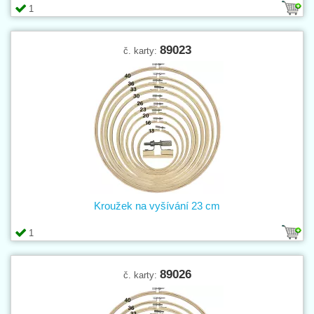
1
89023
č. karty:
Kroužek na vyšívání 23 cm
1
89026
č. karty: