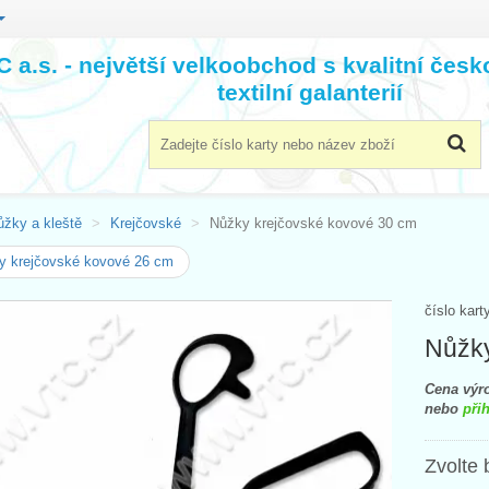
 a.s. - největší velkoobchod s kvalitní čes
textilní galanterií
ůžky a kleště
Krejčovské
Nůžky krejčovské kovové 30 cm
y krejčovské kovové 26 cm
číslo kart
Nůžky
Cena výro
nebo
přih
Zvolte 