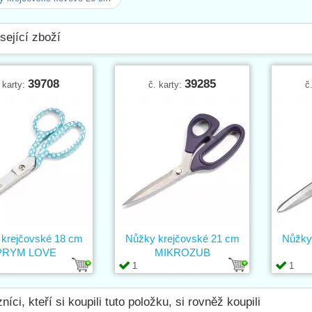
sející zboží
39708
39285
 karty:
č. karty:
č
krejčovské 18 cm
Nůžky krejčovské 21 cm
Nůžky
PRYM LOVE
MIKROZUB
1
1
níci, kteří si koupili tuto položku, si rovněž koupili