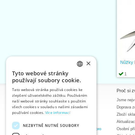
×
Nůžky 
Tyto webové stránky
1
CZECH
používají soubory cookie.
SLOVAK
Tato webová stránka používá cookies ke
Informace
Proč si z
zlepšení uživatelského zážitku. Používáním
ENGLISH
Úvodní strana
Jsme nejvě
naší webové stránky souhlasíte s použitím
GERMAN
všech cookies v souladu s našimi zásadami
Kontakt
Doprava z
používání cookies.
Více informací
Mapa stránek
Zboží skl
O nás
Aktualiza
NEZBYTNĚ NUTNÉ SOUBORY
Obchodní podmínky e-shopu VTC, a.s. pro
Osobní př
zákazníky z České republiky