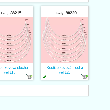
88215
88220
. karty:
č. karty:
ce kovová plochá
Kostice kovová plochá
vel.115
vel.120
1