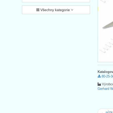
Všechny kategorie
Katalogov
80-25-3
Výrobc
Gerhard 
← nůžk