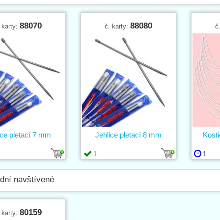
88070
88080
 karty:
č. karty:
č
ice pletací 7 mm
Jehlice pletací 8 mm
Kosti
1
1
dní navštívené
80159
 karty: