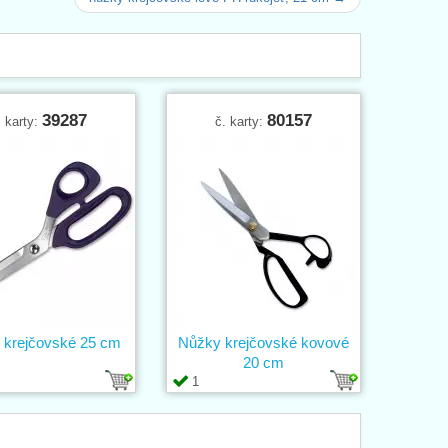
39287
80157
. karty:
č. karty:
 krejčovské 25 cm
Nůžky krejčovské kovové
20 cm
1