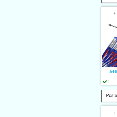
č.
Jehl
1
Posle
č.