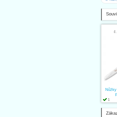
Souvi
č.
Nůžky 
1
Zákaz