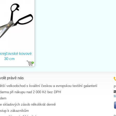
krejčovské kovové
30 cm
volit právě nás
tší velkoobchod s kvalitní českou a evropskou textilní galanterií
P
darma při nákupu nad 2 000 Kč bez DPH
M
adem
ce skladových zásob několikrát denně
ístup k zákazníkům
P