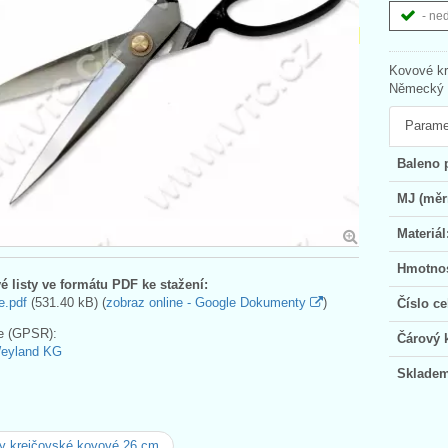
- ne
Kovové kr
Německý v
Parame
Baleno 
MJ (měr
Materiál
Hmotnos
é listy ve formátu PDF ke stažení:
e.pdf
(531.40 kB) (
zobraz online - Google Dokumenty
)
Číslo ce
e (GPSR):
Čárový 
Weyland KG
Skladem
y krejčovské kovové 26 cm