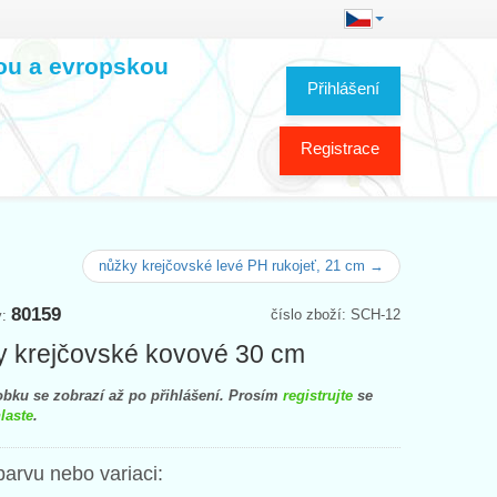
kou a evropskou
Přihlášení
Registrace
nůžky krejčovské levé PH rukojeť, 21 cm →
80159
číslo zboží: SCH-12
y:
 krejčovské kovové 30 cm
bku se zobrazí až po přihlášení. Prosím
registrujte
se
laste
.
barvu nebo variaci: