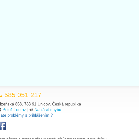
585 051 217
lzeňská 868, 783 91 Uničov, Česká republika
Položit dotaz
|
Nahlásit chybu
áte problémy s přihlášením ?
odle zákona o evidenci tržeb je prodávající povinen vystavit kupujícímu