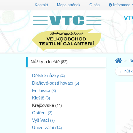
Kontakt
Mapa stránek
O nás
Informace
VTC
N
Nůžky a kleště
(82)
← nůžk
Dětské nůžky
(4)
Dlaňové-odstřihovací
(5)
Entlovací
(3)
Kleště
(3)
Krejčovské
(44)
Ostření
(2)
Vyšívací
(7)
Univerzální
(14)