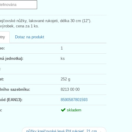
definována
ejčovské nůžky, lakované rukojeti, délka 30 cm (12").
ýrobek, cena za 1 ks.
try
Dotaz na produkt
po:
1
ná jednotka):
ks
:
t:
252 g
lního sazebníku:
8213 00 00
kód (EAN13):
8590587801593
:
skladem
nůžky krejčovské levé PH rukojeť, 21 cm →