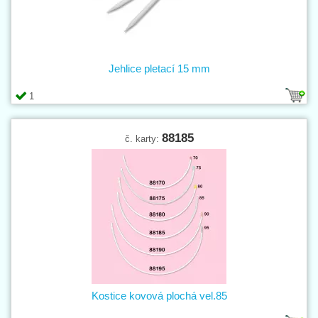
Jehlice pletací 15 mm
1
88185
č. karty:
Kostice kovová plochá vel.85