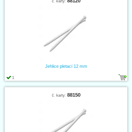
88120
č. karty:
Jehlice pletací 12 mm
1
88150
č. karty: