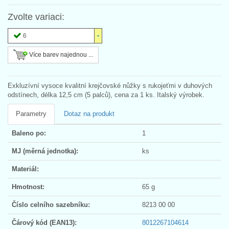
Zvolte variaci:
6
Více barev najednou ...
Exkluzívní vysoce kvalitní krejčovské nůžky s rukojeťmi v duhových
odstínech, délka 12,5 cm (5 palců), cena za 1 ks. Italský výrobek.
Parametry
Dotaz na produkt
Baleno po:
1
MJ (měrná jednotka):
ks
Materiál:
Hmotnost:
65 g
Číslo celního sazebníku:
8213 00 00
Čárový kód (EAN13):
8012267104614