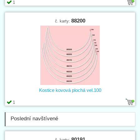
1
88200
č. karty:
Kostice kovová plochá vel.100
1
Poslední navštívené
80191
č. karty: