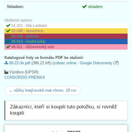
Skladem:
skladem
Oblíbené variace:
01-321 - bílá s astrami
02-GIR - slunečnice
04-148 - gerbera
05-013 - modré květy
06-011 - růžovomodrý vzor
Katalogové listy ve formátu PDF ke stažení:
80-22-3e.pdf
(390.22 kB) (
zobraz online - Google Dokumenty
)
Výrobce (GPSR):
CONSORZIO PREMAX
← nůžky krejčovské mat.chrom, 18 cm
Zákazníci, kteří si koupili tuto položku, si rovněž
koupili