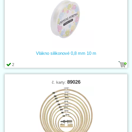
Vlákno silikonové 0,8 mm 10 m
2
89026
č. karty: