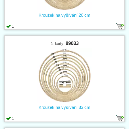
Kroužek na vyšívání 26 cm
1
89033
č. karty:
Kroužek na vyšívání 33 cm
1