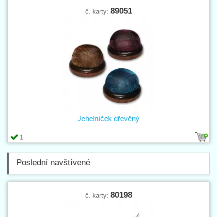
89051
č. karty:
Jehelníček dřevěný
1
Poslední navštívené
80198
č. karty: