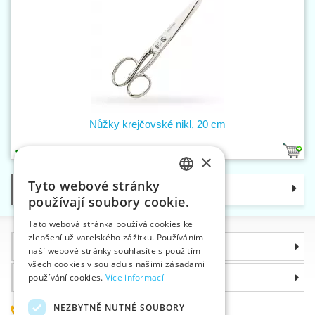
Nůžky krejčovské nikl, 20 cm
1
×
Tyto webové stránky
Kategorie
CZECH
používají soubory cookie.
SLOVAK
Tato webová stránka používá cookies ke
zlepšení uživatelského zážitku. Používáním
ENGLISH
Informace
naší webové stránky souhlasíte s použitím
GERMAN
všech cookies v souladu s našimi zásadami
Proč si zvolit právě nás
používání cookies.
Více informací
NEZBYTNĚ NUTNÉ SOUBORY
585 051 217