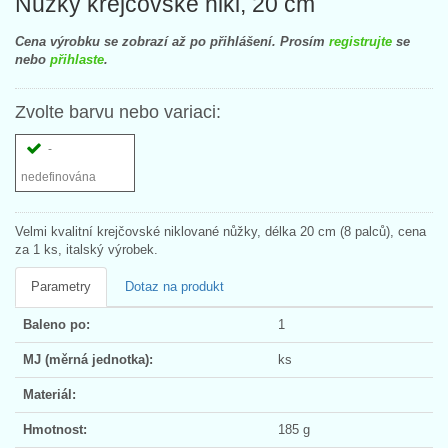
Nůžky krejčovské nikl, 20 cm
Cena výrobku se zobrazí až po přihlášení. Prosím
registrujte
se
nebo
přihlaste
.
Zvolte barvu nebo variaci:
-
nedefinována
Velmi kvalitní krejčovské niklované nůžky, délka 20 cm (8 palců), cena
za 1 ks, italský výrobek.
Parametry
Dotaz na produkt
Baleno po:
1
MJ (měrná jednotka):
ks
Materiál:
Hmotnost:
185 g