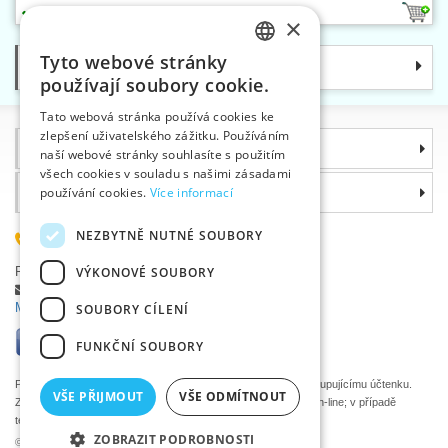
1
×
Tyto webové stránky
Kategorie
CZECH
používají soubory cookie.
SLOVAK
Tato webová stránka používá cookies ke
zlepšení uživatelského zážitku. Používáním
ENGLISH
Informace
naší webové stránky souhlasíte s použitím
GERMAN
všech cookies v souladu s našimi zásadami
Proč si zvolit právě nás
používání cookies.
Více informací
NEZBYTNĚ NUTNÉ SOUBORY
585 051 217
Plzeňská 868, 783 91 Uničov, Česká republika
VÝKONOVÉ SOUBORY
Položit dotaz
|
Nahlásit chybu
Máte problémy s přihlášením ?
SOUBORY CÍLENÍ
FUNKČNÍ SOUBORY
Podle zákona o evidenci tržeb je prodávající povinen vystavit kupujícímu účtenku.
VŠE PŘIJMOUT
VŠE ODMÍTNOUT
Zároveň je povinen zaevidovat přijatou tržbu u správce daně on-line; v případě
technického výpadku pak nejpozději do 48 hodin.
ZOBRAZIT PODROBNOSTI
©2026 Velkoobchod textilní galanterie VTC a.s., Uničov