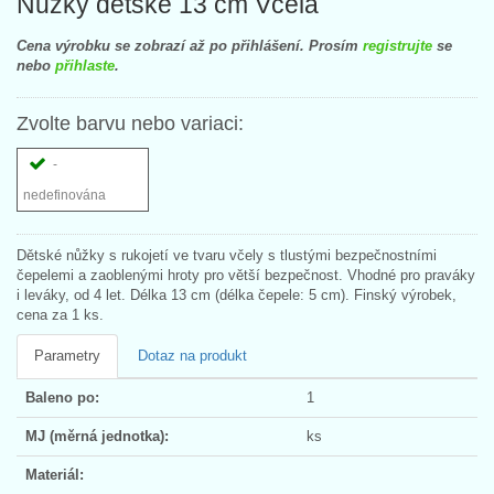
Nůžky dětské 13 cm Včela
Cena výrobku se zobrazí až po přihlášení. Prosím
registrujte
se
nebo
přihlaste
.
Zvolte barvu nebo variaci:
-
nedefinována
Dětské nůžky s rukojetí ve tvaru včely s tlustými bezpečnostními
čepelemi a zaoblenými hroty pro větší bezpečnost. Vhodné pro praváky
i leváky, od 4 let. Délka 13 cm (délka čepele: 5 cm). Finský výrobek,
cena za 1 ks.
Parametry
Dotaz na produkt
Baleno po:
1
MJ (měrná jednotka):
ks
Materiál: