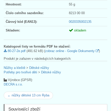
Hmotnost:
55 g
Číslo celního sazebníku:
8213 00 00
Čárový kód (EAN13):
0020335002135
Skladem:
skladem
Katalogové listy ve formátu PDF ke stažení:
80-27-2e.pdf
(491.62 kB) (
zobraz online - Google Dokumenty
)
Produkt je zařazen v následujících kategoriích:
Nůžky a kleště
>
Dětské nůžky
Potřeby pro tvořivé děti
>
Dětské nůžky
Výrobce (GPSR):
DECRA s.r.o.
← nůžky dětské 13 cm Ryba
Související zboží