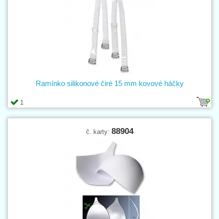
Ramínko silikonové čiré 15 mm kovové háčky
1
88904
č. karty: