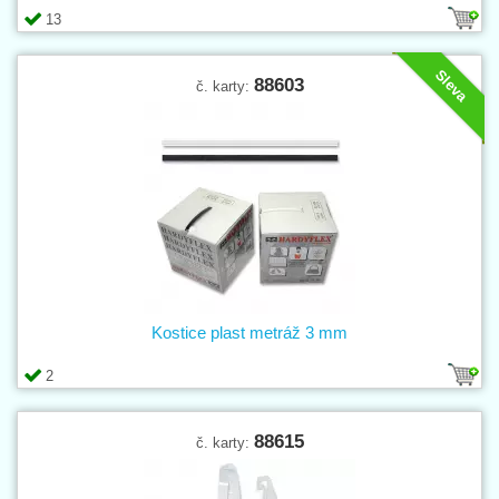
13
Sleva
88603
č. karty:
Kostice plast metráž 3 mm
2
88615
č. karty: