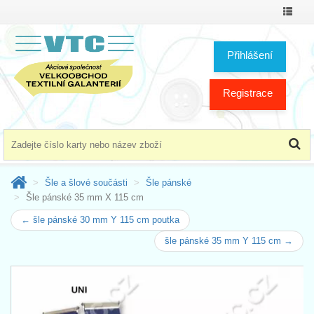
Přepno
menu
Přihlášení
Registrace
Šle a šlové součásti
Šle pánské
Šle pánské 35 mm X 115 cm
← šle pánské 30 mm Y 115 cm poutka
šle pánské 35 mm Y 115 cm →