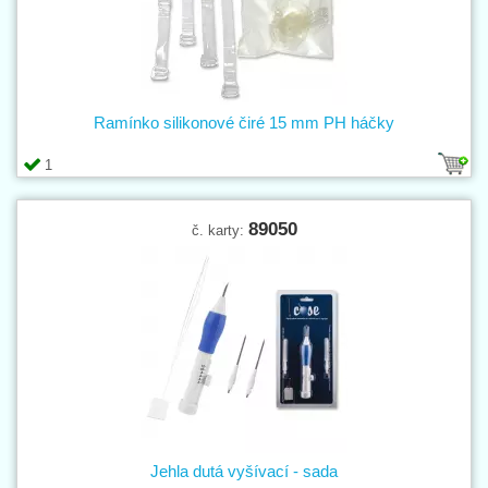
Ramínko silikonové čiré 15 mm PH háčky
1
89050
č. karty:
Jehla dutá vyšívací - sada