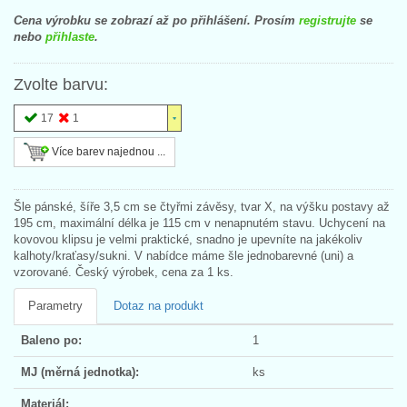
Cena výrobku se zobrazí až po přihlášení. Prosím
registrujte
se
nebo
přihlaste
.
Zvolte barvu:
17
1
Více barev najednou ...
Šle pánské, šíře 3,5 cm se čtyřmi závěsy, tvar X, na výšku postavy až
195 cm, maximální délka je 115 cm v nenapnutém stavu. Uchycení na
kovovou klipsu je velmi praktické, snadno je upevníte na jakékoliv
kalhoty/kraťasy/sukni. V nabídce máme šle jednobarevné (uni) a
vzorované. Český výrobek, cena za 1 ks.
Parametry
Dotaz na produkt
Baleno po:
1
MJ (měrná jednotka):
ks
Materiál: