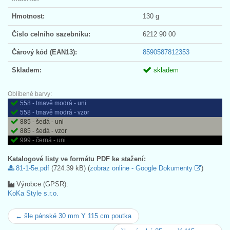
Hmotnost:
130 g
Číslo celního sazebníku:
6212 90 00
Čárový kód (EAN13):
8590587812353
Skladem:
skladem
Oblíbené barvy:
558 - tmavě modrá - uni
558 - tmavě modrá - vzor
885 - šedá - uni
885 - šedá - vzor
999 - černá - uni
Katalogové listy ve formátu PDF ke stažení:
81-1-5e.pdf
(724.39 kB) (
zobraz online - Google Dokumenty
)
Výrobce (GPSR):
KoKa Style s.r.o.
← šle pánské 30 mm Y 115 cm poutka