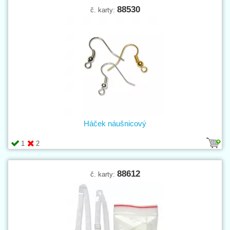
88530
č. karty:
Háček náušnicový
1
2
88612
č. karty: