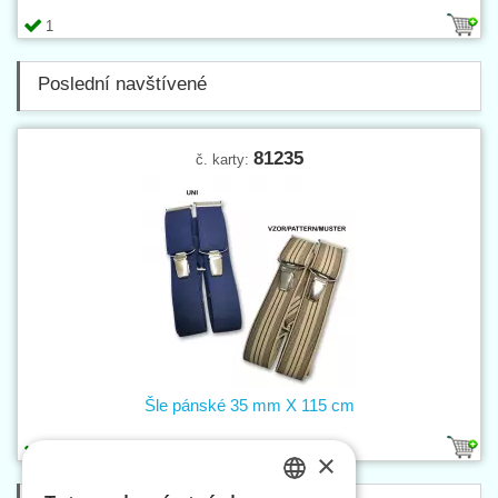
1
Poslední navštívené
81235
č. karty:
Šle pánské 35 mm X 115 cm
17
1
×