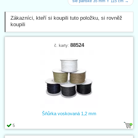
šle pánské 35 mm Y 115 cm →
Zákazníci, kteří si koupili tuto položku, si rovněž
koupili
88524
č. karty:
Šňůrka voskovaná 1,2 mm
5