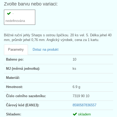
Zvolte barvu nebo variaci:
-
nedefinována
Běžné ruční jehly Sharps s ostrou špičkou. 20 ks vel. 5. Délka jehel 40
mm, průměr jehel 0,76 mm. Anglický výrobek, cena za 1 kartu.
Parametry
Dotaz na produkt
Baleno po:
10
MJ (měrná jednotka):
ks
Materiál:
Hmotnost:
6.9 g
Číslo celního sazebníku:
7319 90 10
Čárový kód (EAN13):
8590587836557
Skladem:
skladem