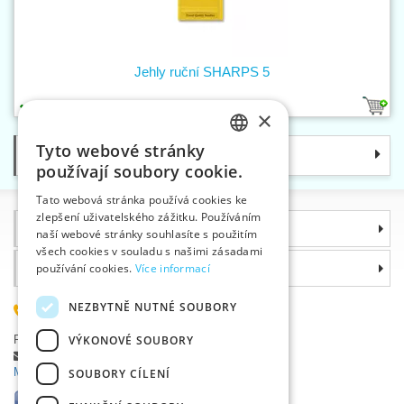
Jehly ruční SHARPS 5
1
×
Tyto webové stránky
Kategorie
CZECH
používají soubory cookie.
SLOVAK
Tato webová stránka používá cookies ke
zlepšení uživatelského zážitku. Používáním
ENGLISH
Informace
naší webové stránky souhlasíte s použitím
GERMAN
všech cookies v souladu s našimi zásadami
Proč si zvolit právě nás
používání cookies.
Více informací
NEZBYTNĚ NUTNÉ SOUBORY
585 051 217
Plzeňská 868, 783 91 Uničov, Česká republika
VÝKONOVÉ SOUBORY
Položit dotaz
|
Nahlásit chybu
Máte problémy s přihlášením ?
SOUBORY CÍLENÍ