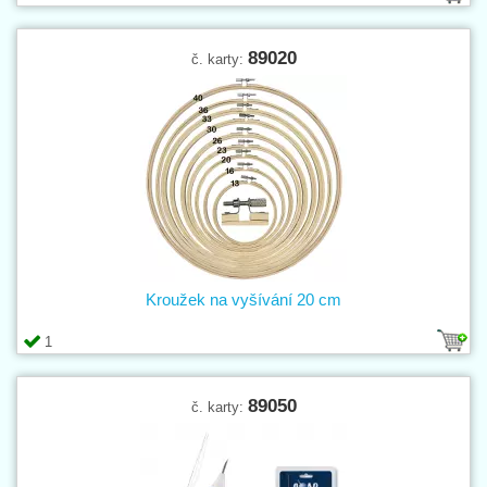
89020
č. karty:
Kroužek na vyšívání 20 cm
1
89050
č. karty: