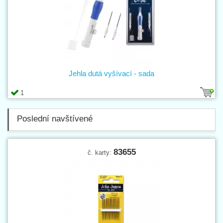
Jehla dutá vyšívací - sada
1
Poslední navštívené
83655
č. karty: