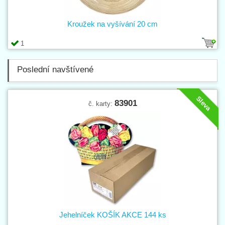
Kroužek na vyšívání 20 cm
1
Poslední navštívené
Sleva
83901
č. karty:
Jehelníček KOŠÍK AKCE 144 ks