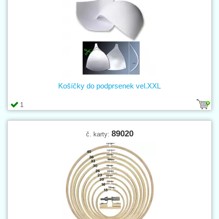
Košíčky do podprsenek vel.XXL
1
89020
č. karty: