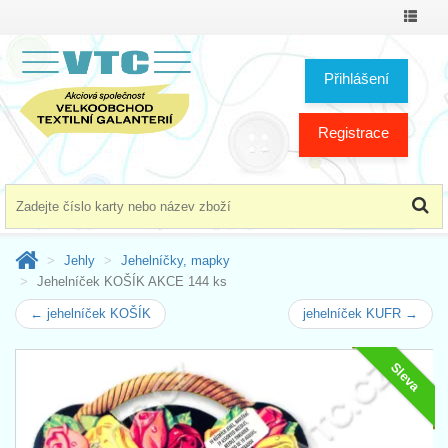
Přepno
menu
Přihlášení
Registrace
Jehly
Jehelníčky, mapky
Jehelníček KOŠÍK AKCE 144 ks
← jehelníček KOŠÍK
jehelníček KUFR →
Sleva