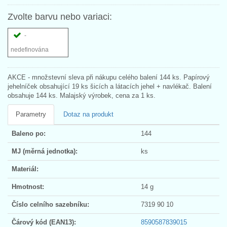
Zvolte barvu nebo variaci:
-
nedefinována
AKCE - množstevní sleva při nákupu celého balení 144 ks. Papírový
jehelníček obsahující 19 ks šicích a látacích jehel + navlékač. Balení
obsahuje 144 ks. Malajský výrobek, cena za 1 ks.
Parametry
Dotaz na produkt
Baleno po:
144
MJ (měrná jednotka):
ks
Materiál:
Hmotnost:
14 g
Číslo celního sazebníku:
7319 90 10
Čárový kód (EAN13):
8590587839015