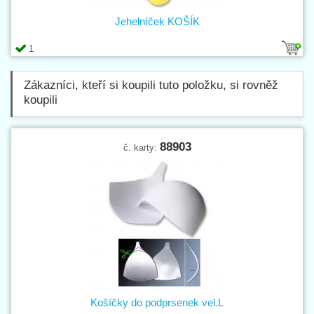
Jehelníček KOŠÍK
1
Zákazníci, kteří si koupili tuto položku, si rovněž
koupili
88903
č. karty:
Košíčky do podprsenek vel.L