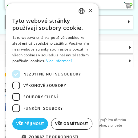
1
×
Tyto webové stránky
Kategorie
CZECH
používají soubory cookie.
SLOVAK
Tato webová stránka používá cookies ke
zlepšení uživatelského zážitku. Používáním
ENGLISH
Informace
naší webové stránky souhlasíte s použitím
GERMAN
všech cookies v souladu s našimi zásadami
Proč si zvolit právě nás
používání cookies.
Více informací
NEZBYTNĚ NUTNÉ SOUBORY
585 051 217
Plzeňská 868, 783 91 Uničov, Česká republika
VÝKONOVÉ SOUBORY
Položit dotaz
|
Nahlásit chybu
Máte problémy s přihlášením ?
SOUBORY CÍLENÍ
FUNKČNÍ SOUBORY
Podle zákona o evidenci tržeb je prodávající povinen vystavit kupujícímu účtenku.
VŠE PŘIJMOUT
VŠE ODMÍTNOUT
Zároveň je povinen zaevidovat přijatou tržbu u správce daně on-line; v případě
technického výpadku pak nejpozději do 48 hodin.
ZOBRAZIT PODROBNOSTI
©2026 Velkoobchod textilní galanterie VTC a.s., Uničov