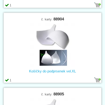
1
88904
č. karty:
Košíčky do podprsenek vel.XL
1
88905
č. karty: