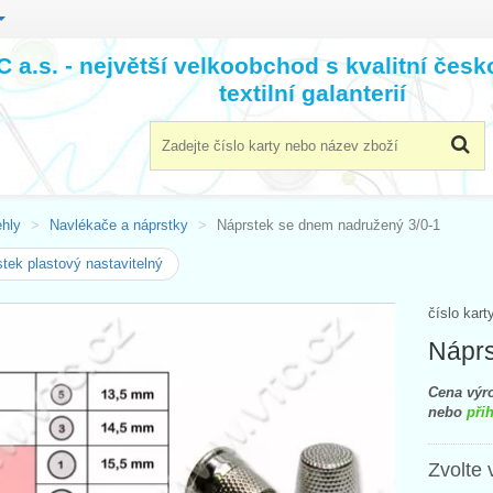
 a.s. - největší velkoobchod s kvalitní čes
textilní galanterií
ehly
Navlékače a náprstky
Náprstek se dnem nadružený 3/0-1
tek plastový nastavitelný
číslo kart
Náprs
Cena výro
nebo
přih
Zvolte 