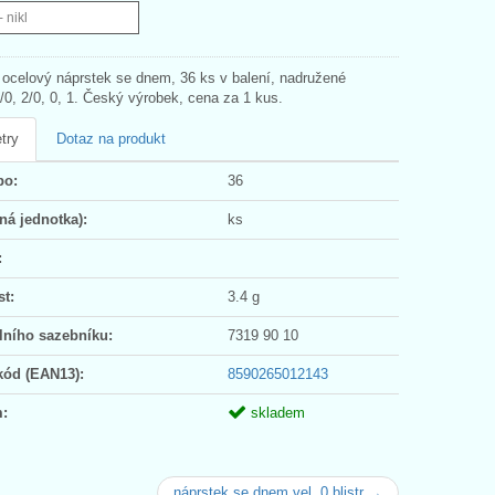
- nikl
 ocelový náprstek se dnem, 36 ks v balení, nadružené
3/0, 2/0, 0, 1. Český výrobek, cena za 1 kus.
try
Dotaz na produkt
po:
36
ná jednotka):
ks
:
t:
3.4 g
lního sazebníku:
7319 90 10
kód (EAN13):
8590265012143
:
skladem
náprstek se dnem vel. 0 blistr →