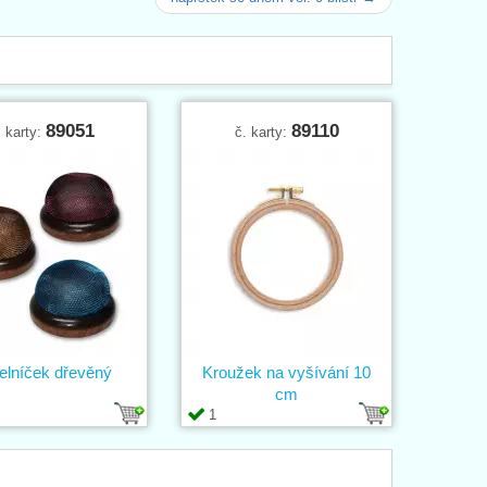
89051
89110
. karty:
č. karty:
elníček dřevěný
Kroužek na vyšívání 10
cm
1