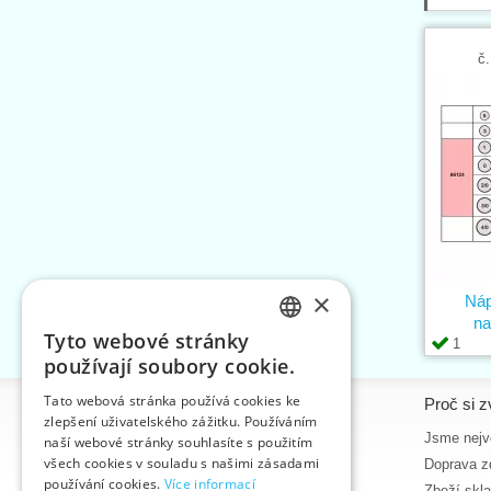
č.
×
Náp
na
Tyto webové stránky
1
CZECH
používají soubory cookie.
SLOVAK
Tato webová stránka používá cookies ke
Informace
Proč si z
zlepšení uživatelského zážitku. Používáním
ENGLISH
Úvodní strana
Jsme nejvě
naší webové stránky souhlasíte s použitím
GERMAN
všech cookies v souladu s našimi zásadami
Kontakt
Doprava z
používání cookies.
Více informací
Mapa stránek
Zboží skl