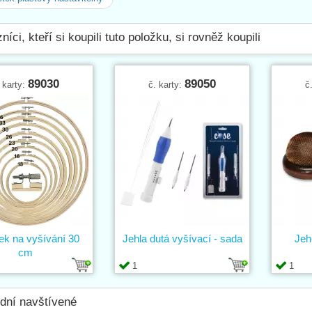
níci, kteří si koupili tuto položku, si rovněž koupili
89030
89050
 karty:
č. karty:
č
ek na vyšívání 30
Jehla dutá vyšívací - sada
Jeh
cm
1
1
dní navštívené