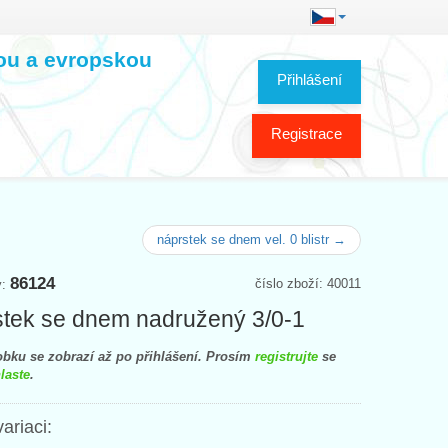
kou a evropskou
Přihlášení
Registrace
náprstek se dnem vel. 0 blistr →
86124
číslo zboží: 40011
y:
tek se dnem nadružený 3/0-1
bku se zobrazí až po přihlášení. Prosím
registrujte
se
laste
.
variaci: