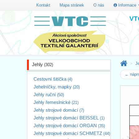
Kontakt
Mapa stránek
O nás
Informace
VTC
J
Jehly
(302)
← náprs
Cestovní šitíčka
(4)
Jehelníčky, mapky
(20)
Jehly ruční
(50)
Jehly řemeslnické
(21)
Jehly strojové domácí
(7)
Jehly strojové domácí BEISSEL
(1)
Jehly strojové domácí ORGAN
(35)
Jehly strojové domácí SCHMETZ
(44)