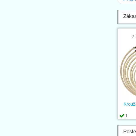
Zákaz
č.
Krouž
1
Posle