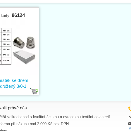
86124
 karty:
rstek se dnem
družený 3/0-1
volit právě nás
tší velkoobchod s kvalitní českou a evropskou textilní galanterií
P
darma při nákupu nad 2 000 Kč bez DPH
M
adem