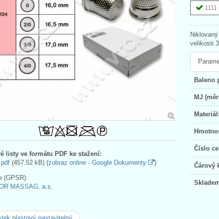
1111 
Niklovaný
velikosti 
Parame
Baleno 
MJ (měr
Materiál
Hmotnos
Číslo ce
é listy ve formátu PDF ke stažení:
.pdf
(457.52 kB) (
zobraz online - Google Dokumenty
)
Čárový 
e (GPSR):
Skladem
OR MASSAG, a.s.
tek plastový nastavitelný