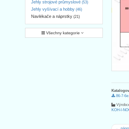
Jehly strojové průmyslové
(53)
Jehly vyšívací a hobby
(46)
Navlékače a náprstky
(21)
Všechny kategorie
Katalogov
86-7-6e
Výrobc
KOH-I-NO
← náprs