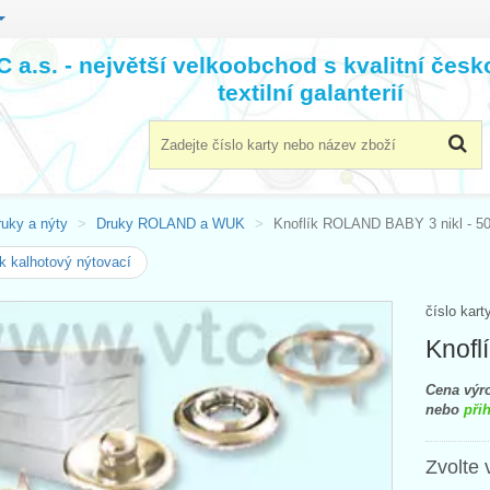
 a.s. - největší velkoobchod s kvalitní čes
textilní galanterií
ruky a nýty
Druky ROLAND a WUK
Knoflík ROLAND BABY 3 nikl - 5
 kalhotový nýtovací
číslo kart
Knofl
Cena výro
nebo
přih
Zvolte 