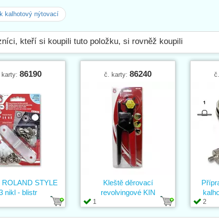
 kalhotový nýtovací
níci, kteří si koupili tuto položku, si rovněž koupili
86190
86240
 karty:
č. karty:
č
ík ROLAND STYLE
Kleště děrovací
Přípr
3 nikl - blistr
revolvingové KIN
kalho
1
2