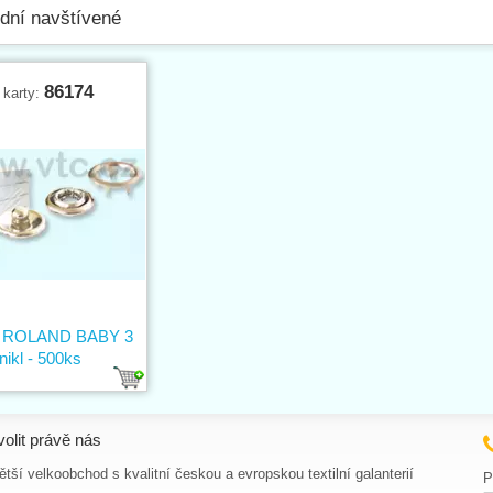
dní navštívené
86174
 karty:
ík ROLAND BABY 3
nikl - 500ks
volit právě nás
tší velkoobchod s kvalitní českou a evropskou textilní galanterií
P