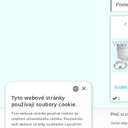
Posle
č.
×
Knofl
Tyto webové stránky
1
CZECH
používají soubory cookie.
SLOVAK
Tato webová stránka používá cookies ke
Informace
Proč si z
zlepšení uživatelského zážitku. Používáním
ENGLISH
Úvodní strana
Jsme nejvě
naší webové stránky souhlasíte s použitím