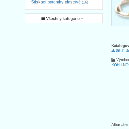
Stiskací patentky plastové
(16)
Všechny kategorie
Katalogov
86-11-4
Výrobc
KOH-I-NO
Alternativ