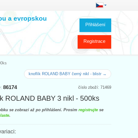
kou a evropskou
Přihlášení
Registrace
00ks
knoflík ROLAND BABY černý nikl - blistr →
86174
číslo zboží: 71469
y:
ík ROLAND BABY 3 nikl - 500ks
bku se zobrazí až po přihlášení. Prosím
registrujte
se
laste
.
variaci: