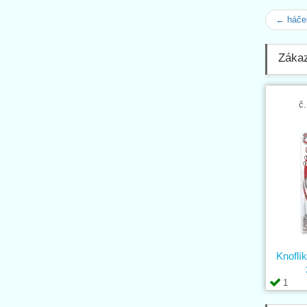
← háček
Zákaz
č.
Knofl
1