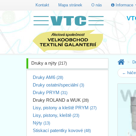
Kontakt
Mapa stránek
O nás
Informace
VTC
D
Druky a nýty
(217)
← háček
Druky AM6
(28)
Druky ostatní/speciální
(3)
Druky PRYM
(31)
Druky ROLAND a WUK
(28)
Lisy, pistony a kleště PRYM
(27)
Lisy, pistony, kleště
(23)
Nýty
(13)
Stiskací patentky kovové
(48)