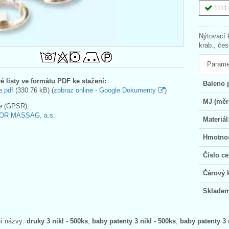
1111 
Nýtovací 
krab., če
Parame
é listy ve formátu PDF ke stažení:
Baleno 
e.pdf
(330.76 kB) (
zobraz online - Google Dokumenty
)
MJ (měr
e (GPSR):
OR MASSAG, a.s.
Materiál
Hmotnos
Číslo ce
Čárový 
Skladem
ní názvy:
druky 3 nikl - 500ks
,
baby patenty 3 nikl - 500ks
,
baby patenty 3 