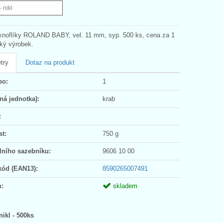
- nikl
knoflíky ROLAND BABY, vel. 11 mm, syp. 500 ks, cena za 1
ský výrobek.
try
Dotaz na produkt
po:
1
ná jednotka):
krab
:
t:
750 g
lního sazebníku:
9606 10 00
kód (EAN13):
8590265007491
:
skladem
nikl - 500ks