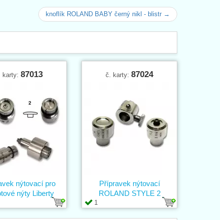
knoflík ROLAND BABY černý nikl - blistr →
87013
87024
. karty:
č. karty:
avek nýtovací pro
Přípravek nýtovací
tové nýty Liberty
ROLAND STYLE 2
1