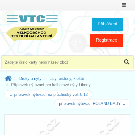
Přepno
menu
Přihlášení
Registrace
Druky a nýty
Lisy, pistony, kleště
Přípravek nýtovací pro kalhotové nýty Liberty
← přípravek nýtovací na průchodky vel. 8,12
přípravek nýtovací ROLAND BABY →