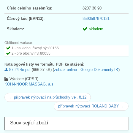
Číslo celního sazebníku:
8207 30 90
Čárový kód (EAN13):
8590587870131
Skladem:
skladem
Oblíbené variace:
1 - na kloboučkový nýt 80155
2 - pro plochý nýt 80055
Katalogové listy ve formátu PDF ke stažení:
87-24-4e.pdf
(666.37 kB) (
zobraz online - Google Dokumenty
)
Výrobce (GPSR):
KOH-I-NOOR MASSAG, a.s.
← přípravek nýtovací na průchodky vel. 8,12
přípravek nýtovací ROLAND BABY →
Související zboží