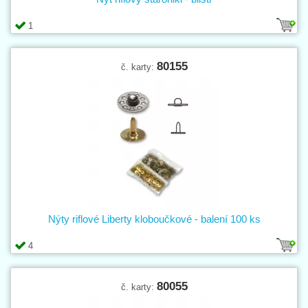
1
80155
č. karty:
Nýty riflové Liberty kloboučkové - balení 100 ks
4
80055
č. karty: