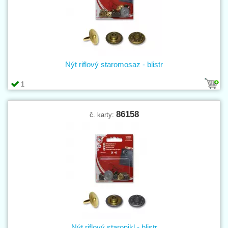
Nýt riflový staromosaz - blistr
1
86158
č. karty:
Nýt riflový staronikl - blistr