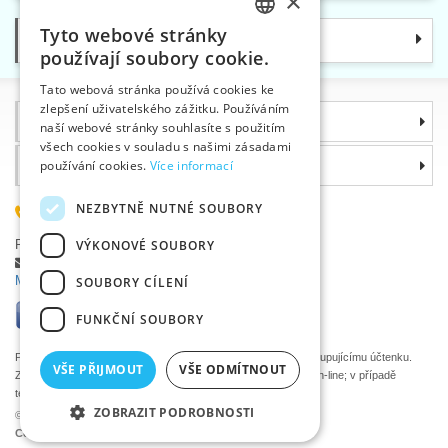
×
Tyto webové stránky
Kategorie
CZECH
používají soubory cookie.
SLOVAK
Tato webová stránka používá cookies ke
zlepšení uživatelského zážitku. Používáním
ENGLISH
Informace
naší webové stránky souhlasíte s použitím
GERMAN
všech cookies v souladu s našimi zásadami
Proč si zvolit právě nás
používání cookies.
Více informací
NEZBYTNĚ NUTNÉ SOUBORY
585 051 217
Plzeňská 868, 783 91 Uničov, Česká republika
VÝKONOVÉ SOUBORY
Položit dotaz
|
Nahlásit chybu
Máte problémy s přihlášením ?
SOUBORY CÍLENÍ
FUNKČNÍ SOUBORY
Podle zákona o evidenci tržeb je prodávající povinen vystavit kupujícímu účtenku.
VŠE PŘIJMOUT
VŠE ODMÍTNOUT
Zároveň je povinen zaevidovat přijatou tržbu u správce daně on-line; v případě
technického výpadku pak nejpozději do 48 hodin.
ZOBRAZIT PODROBNOSTI
©2026 Velkoobchod textilní galanterie VTC a.s., Uničov
Ceny se zobrazí po přihlášení.