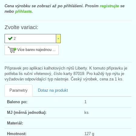
Cena výrobku se zobrazí až po přihlášení. Prosím
registrujte
se
nebo
přihlaste
.
Zvolte variaci:
2
Více barev najednou ...
Přípravek pro aplikaci kalhotových nýtů Liberty. K tomuto přípravku je
potřeba lis ruční vřetenový, číslo karty 87019. Pro každý typ nýtu je
vyžadován odpovídající typ nástroje. Český výrobek, cena za 1 ks.
Parametry
Dotaz na produkt
Baleno po:
1
MJ (měrná jednotka):
ks
Materiál:
Hmotnost:
127 g