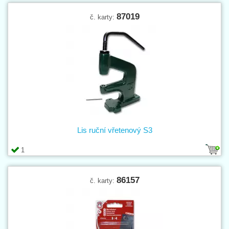
87019
č. karty:
Lis ruční vřetenový S3
1
86157
č. karty: