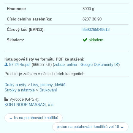
Hmotnost:
3000 g
Číslo celního sazebníku:
8207 30 90
Čárový kód (EAN13):
8590265049613
Skladem:
skladem
Katalogové listy ve formátu PDF ke stažení:
87-24-4e.pdf
(666.37 kB) (
zobraz online - Google Dokumenty
)
Produkt je zařazen v následujících kategoriích:
Druky a nýty
>
Lisy, pistony, kleště
Strojky a nástroje
>
Drukování
Výrobce (GPSR):
KOH-I-NOOR MASSAG, a.s.
← lis na potahování knoflíků
piston na potahování knoflíků vel.18 →