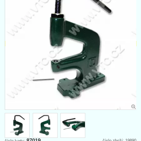
87019
číslo zboží: 19890
číslo karty: