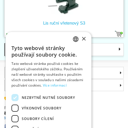
Lis ruční vřetenový S3
1
×
Tyto webové stránky
Kategorie
CZECH
používají soubory cookie.
SLOVAK
Tato webová stránka používá cookies ke
zlepšení uživatelského zážitku. Používáním
ENGLISH
Informace
naší webové stránky souhlasíte s použitím
GERMAN
všech cookies v souladu s našimi zásadami
Proč si zvolit právě nás
používání cookies.
Více informací
NEZBYTNĚ NUTNÉ SOUBORY
585 051 217
Plzeňská 868, 783 91 Uničov, Česká republika
VÝKONOVÉ SOUBORY
Položit dotaz
|
Nahlásit chybu
Máte problémy s přihlášením ?
SOUBORY CÍLENÍ