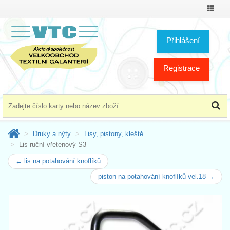
Přepno
menu
Přihlášení
Registrace
Druky a nýty
Lisy, pistony, kleště
Lis ruční vřetenový S3
← lis na potahování knoflíků
piston na potahování knoflíků vel.18 →