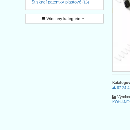
Stiskací patentky plastové
(16)
Všechny kategorie
Katalogov
87-24-4
Výrobc
KOH-I-NO