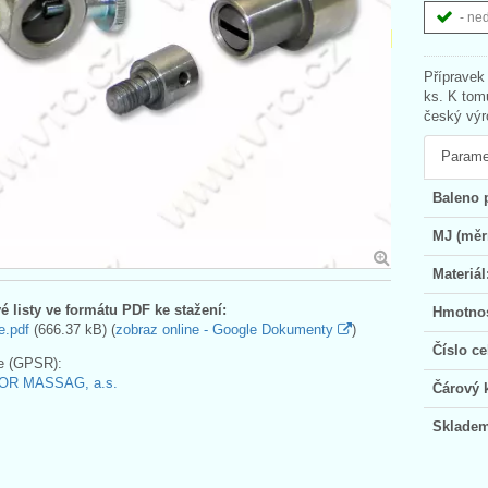
- ne
Přípravek
ks. K tomu
český výr
Parame
Baleno 
MJ (měr
Materiál
é listy ve formátu PDF ke stažení:
Hmotnos
e.pdf
(666.37 kB) (
zobraz online - Google Dokumenty
)
Číslo ce
e (GPSR):
OR MASSAG, a.s.
Čárový 
Skladem