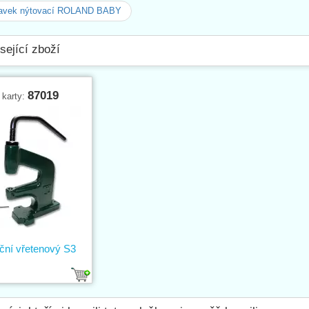
ravek nýtovací ROLAND BABY
sející zboží
87019
 karty:
uční vřetenový S3