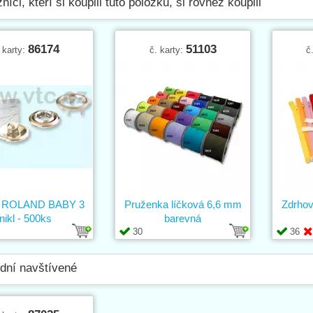
níci, kteří si koupili tuto položku, si rovněž koupili
86174
51103
 karty:
č. karty:
č
ík ROLAND BABY 3
Pruženka líčková 6,6 mm
Zdrho
nikl - 500ks
barevná
30
36
dní navštívené