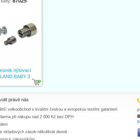
87025
 karty:
pravek nýtovací
LAND BABY 3
volit právě nás
tší velkoobchod s kvalitní českou a evropskou textilní galanterií
P
darma při nákupu nad 2 000 Kč bez DPH
M
adem
ce skladových zásob několikrát denně
ístup k zákazníkům