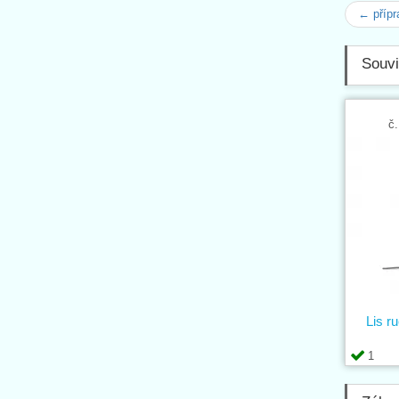
← příp
Souvi
č.
Lis r
1