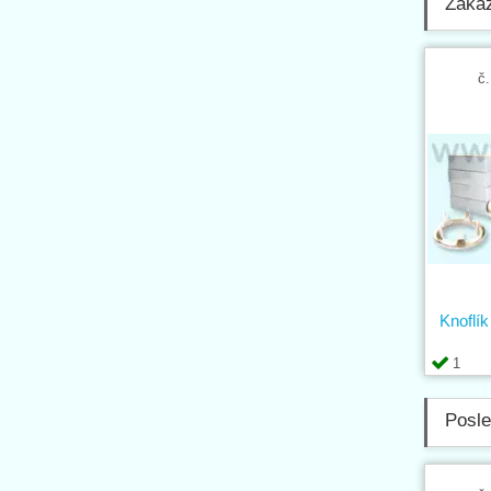
Zákaz
č.
Knofl
1
Posle