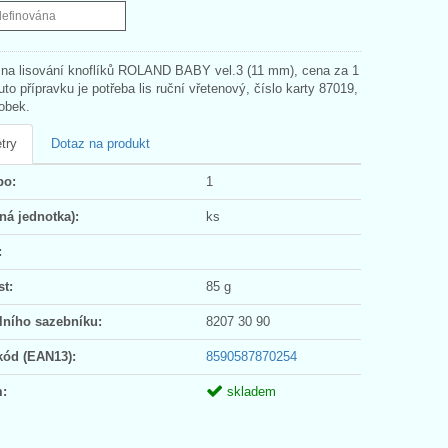
definována
 na lisování knoflíků ROLAND BABY vel.3 (11 mm), cena za 1
to přípravku je potřeba lis ruční vřetenový, číslo karty 87019,
obek.
try
Dotaz na produkt
po:
1
ná jednotka):
ks
:
t:
85 g
lního sazebníku:
8207 30 90
kód (EAN13):
8590587870254
:
skladem