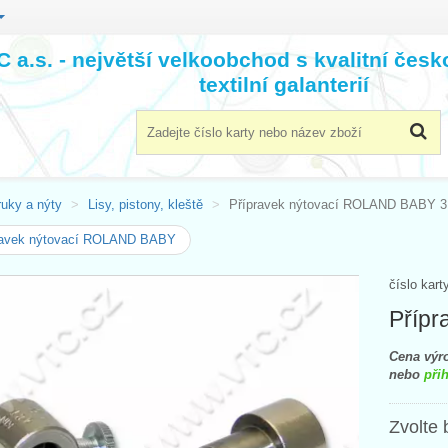
 a.s. - největší velkoobchod s kvalitní čes
textilní galanterií
ruky a nýty
Lisy, pistony, kleště
Přípravek nýtovací ROLAND BABY 3
ravek nýtovací ROLAND BABY
číslo kart
Příp
Cena výro
nebo
přih
Zvolte 