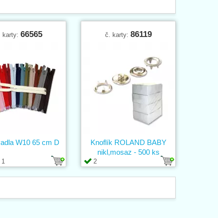
66565
86119
. karty:
č. karty:
vadla W10 65 cm D
Knoflík ROLAND BABY
nikl,mosaz - 500 ks
1
2