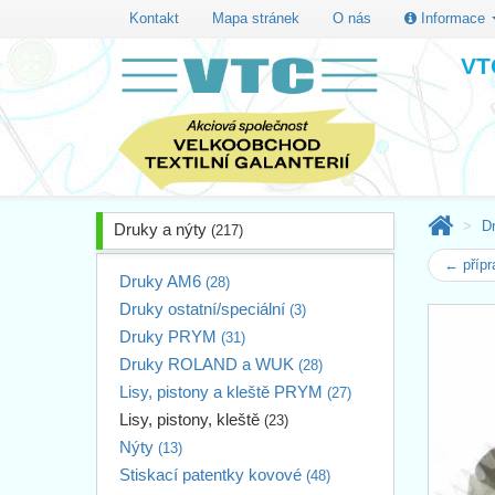
Kontakt
Mapa stránek
O nás
Informace
VTC
D
Druky a nýty
(217)
← příp
Druky AM6
(28)
Druky ostatní/speciální
(3)
Druky PRYM
(31)
Druky ROLAND a WUK
(28)
Lisy, pistony a kleště PRYM
(27)
Lisy, pistony, kleště
(23)
Nýty
(13)
Stiskací patentky kovové
(48)