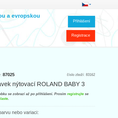
kou a evropskou
Přihlášení
Registrace
87025
číslo zboží: 83162
y:
ravek nýtovací ROLAND BABY 3
bku se zobrazí až po přihlášení. Prosím
registrujte
se
laste
.
barvu nebo variaci: