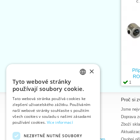
č.
×
Pří
RO
Tyto webové stránky
1
CZECH
používají soubory cookie.
SLOVAK
Tato webová stránka používá cookies ke
Informace
Proč si z
zlepšení uživatelského zážitku. Používáním
ENGLISH
Úvodní strana
Jsme nejvě
naší webové stránky souhlasíte s použitím
GERMAN
všech cookies v souladu s našimi zásadami
Kontakt
Doprava z
používání cookies.
Více informací
Mapa stránek
Zboží skl
O nás
Aktualiza
NEZBYTNĚ NUTNÉ SOUBORY
Obchodní podmínky e-shopu VTC, a.s. pro
Osobní př