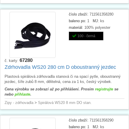
číslo zboží:
711561358280
baleno po:
1
MJ:
ks
materiál:
100% polyester
100 - černá
67280
č. karty:
Zdrhovadla WS20 280 cm D oboustranný jezdec
Plastová spirálová zdrhovadla stanová či na spací pytle, oboustranný
jezdec, šíře zubů 8 mm, dělitelná, cena za 1 ks, český výrobek.
Cena výrobku se zobrazí až po přihlášení. Prosím
registrujte
se
nebo
přihlaste
.
Zipy - zdrhovadla
>
Spirálová WS20 8 mm DO stan.
číslo zboží:
711561358290
baleno po:
1
MJ:
ks