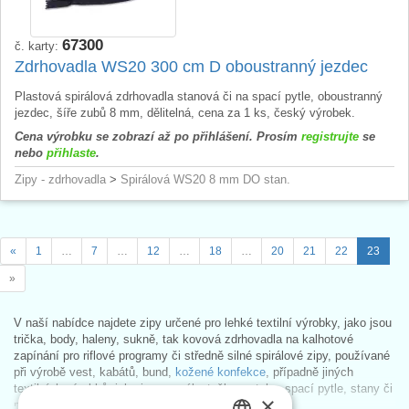
67300
č. karty:
Zdrhovadla WS20 300 cm D oboustranný jezdec
Plastová spirálová zdrhovadla stanová či na spací pytle, oboustranný
jezdec, šíře zubů 8 mm, dělitelná, cena za 1 ks, český výrobek.
Cena výrobku se zobrazí až po přihlášení. Prosím
registrujte
se
nebo
přihlaste
.
Zipy - zdrhovadla
>
Spirálová WS20 8 mm DO stan.
«
1
…
7
…
12
…
18
…
20
21
22
23
»
V naší nabídce najdete zipy určené pro lehké textilní výrobky, jako jsou
trička, body, haleny, sukně, tak kovová zdrhovadla na kalhotové
zapínání pro riflové programy či středně silné spirálové zipy, používané
při výrobě vest, kabátů, bund,
kožené konfekce
, případně jiných
textilních výrobků, jako jsou penály, tašky, potahy, spací pytle, stany či
×
matrace.