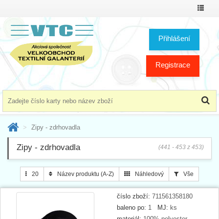
Přepno
menu
Přihlášení
Registrace
Zipy - zdrhovadla
Zipy - zdrhovadla
(441 - 453 z 453)
20
Název produktu (A-Z)
Náhledový
Vše
číslo zboží:
711561358180
baleno po:
1
MJ:
ks
materiál:
100% polyester