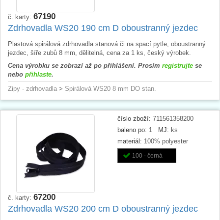
67190
č. karty:
Zdrhovadla WS20 190 cm D oboustranný jezdec
Plastová spirálová zdrhovadla stanová či na spací pytle, oboustranný
jezdec, šíře zubů 8 mm, dělitelná, cena za 1 ks, český výrobek.
Cena výrobku se zobrazí až po přihlášení. Prosím
registrujte
se
nebo
přihlaste
.
Zipy - zdrhovadla
>
Spirálová WS20 8 mm DO stan.
číslo zboží:
711561358200
baleno po:
1
MJ:
ks
materiál:
100% polyester
100 - černá
67200
č. karty:
Zdrhovadla WS20 200 cm D oboustranný jezdec