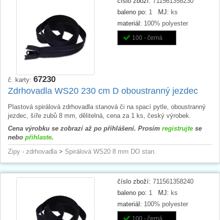
číslo zboží:
711561358230
baleno po:
1
MJ:
ks
materiál:
100% polyester
100 - černá
67230
č. karty:
Zdrhovadla WS20 230 cm D oboustranný jezdec
Plastová spirálová zdrhovadla stanová či na spací pytle, oboustranný
jezdec, šíře zubů 8 mm, dělitelná, cena za 1 ks, český výrobek.
Cena výrobku se zobrazí až po přihlášení. Prosím
registrujte
se
nebo
přihlaste
.
Zipy - zdrhovadla
>
Spirálová WS20 8 mm DO stan.
číslo zboží:
711561358240
baleno po:
1
MJ:
ks
materiál:
100% polyester
100 - černá