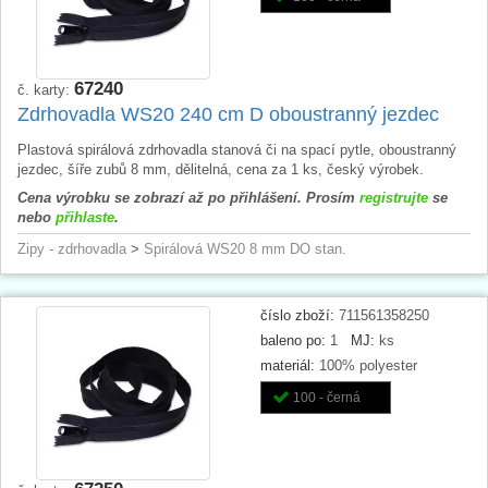
67240
č. karty:
Zdrhovadla WS20 240 cm D oboustranný jezdec
Plastová spirálová zdrhovadla stanová či na spací pytle, oboustranný
jezdec, šíře zubů 8 mm, dělitelná, cena za 1 ks, český výrobek.
Cena výrobku se zobrazí až po přihlášení. Prosím
registrujte
se
nebo
přihlaste
.
Zipy - zdrhovadla
>
Spirálová WS20 8 mm DO stan.
číslo zboží:
711561358250
baleno po:
1
MJ:
ks
materiál:
100% polyester
100 - černá