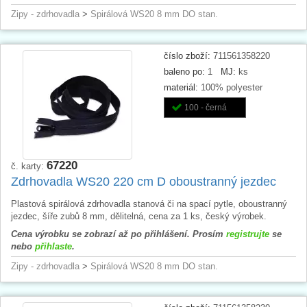
Zipy - zdrhovadla
>
Spirálová WS20 8 mm DO stan.
číslo zboží:
711561358220
baleno po:
1
MJ:
ks
materiál:
100% polyester
100 - černá
67220
č. karty:
Zdrhovadla WS20 220 cm D oboustranný jezdec
Plastová spirálová zdrhovadla stanová či na spací pytle, oboustranný
jezdec, šíře zubů 8 mm, dělitelná, cena za 1 ks, český výrobek.
Cena výrobku se zobrazí až po přihlášení. Prosím
registrujte
se
nebo
přihlaste
.
Zipy - zdrhovadla
>
Spirálová WS20 8 mm DO stan.