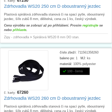
67250
č. karty:
Zdrhovadla WS20 250 cm D oboustranný jezdec
Plastová spirálová zdrhovadla stanová či na spací pytle, oboustranný
jezdec, šíře zubů 8 mm, dělitelná, cena za 1 ks, český výrobek.
Cena výrobku se zobrazí až po přihlášení. Prosím
registrujte
se
nebo
přihlaste
.
Zipy - zdrhovadla
>
Spirálová WS20 8 mm DO stan.
číslo zboží:
711561358260
baleno po:
1
MJ:
ks
materiál:
100% polyester
100 - černá
67260
č. karty:
Zdrhovadla WS20 260 cm D oboustranný jezdec
Plastová spirálová zdrhovadla stanová či na spací pytle, oboustranný
jezdec, šíře zubů 8 mm, dělitelná, cena za 1 ks, český výrobek.