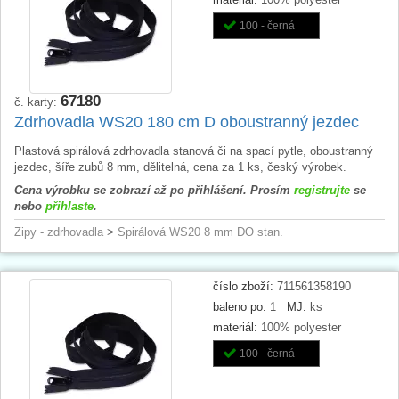
100 - černá
67180
č. karty:
Zdrhovadla WS20 180 cm D oboustranný jezdec
Plastová spirálová zdrhovadla stanová či na spací pytle, oboustranný
jezdec, šíře zubů 8 mm, dělitelná, cena za 1 ks, český výrobek.
Cena výrobku se zobrazí až po přihlášení. Prosím
registrujte
se
nebo
přihlaste
.
Zipy - zdrhovadla
>
Spirálová WS20 8 mm DO stan.
číslo zboží:
711561358190
baleno po:
1
MJ:
ks
materiál:
100% polyester
100 - černá