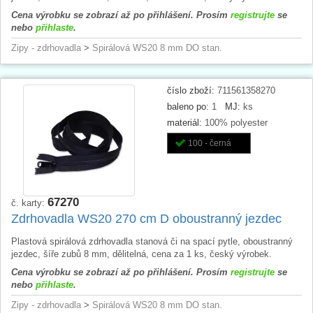
Cena výrobku se zobrazí až po přihlášení. Prosím
registrujte
se
nebo
přihlaste
.
Zipy - zdrhovadla
>
Spirálová WS20 8 mm DO stan.
číslo zboží:
711561358270
baleno po:
1
MJ:
ks
materiál:
100% polyester
100 - černá
67270
č. karty:
Zdrhovadla WS20 270 cm D oboustranný jezdec
Plastová spirálová zdrhovadla stanová či na spací pytle, oboustranný
jezdec, šíře zubů 8 mm, dělitelná, cena za 1 ks, český výrobek.
Cena výrobku se zobrazí až po přihlášení. Prosím
registrujte
se
nebo
přihlaste
.
Zipy - zdrhovadla
>
Spirálová WS20 8 mm DO stan.