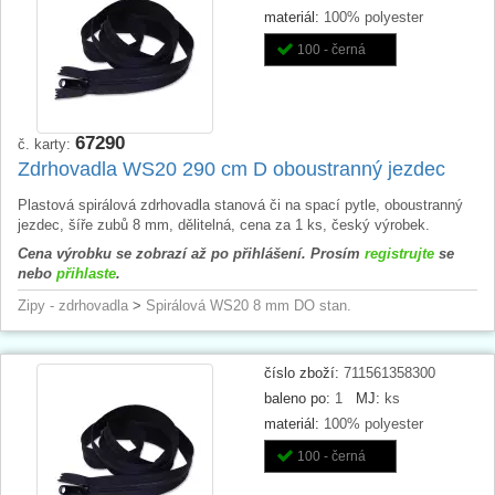
materiál:
100% polyester
100 - černá
67290
č. karty:
Zdrhovadla WS20 290 cm D oboustranný jezdec
Plastová spirálová zdrhovadla stanová či na spací pytle, oboustranný
jezdec, šíře zubů 8 mm, dělitelná, cena za 1 ks, český výrobek.
Cena výrobku se zobrazí až po přihlášení. Prosím
registrujte
se
nebo
přihlaste
.
Zipy - zdrhovadla
>
Spirálová WS20 8 mm DO stan.
číslo zboží:
711561358300
baleno po:
1
MJ:
ks
materiál:
100% polyester
100 - černá