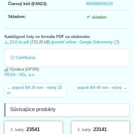
Čiarový kód (EAN13):
8593485030119
Skladom:
skladom
Katalógové listy vo formáte PDF na stiahnutie:
23-2-1e.pdf
(715.20 kB) (
pozrieť online - Google Dokumenty
)
Certifikácia
Výrobca (GPSR):
PEGA - VEL, a.s.
← popruh BA 30 mm - režný 25
popruh BA 40 mm - režný →
m
Súvisajúce produkty
23541
23141
č. karty:
č. karty: