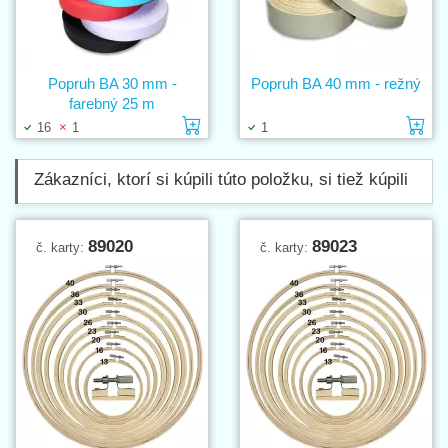
Popruh BA 30 mm -
Popruh BA 40 mm - režný
farebný 25 m
Vložiť do košíka
Vl
16
1
1
Zákazníci, ktorí si kúpili túto položku, si tiež kúpili
89020
89023
č. karty:
č. karty: