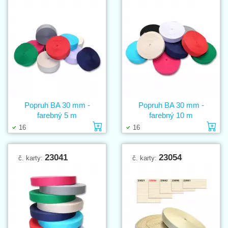
Popruh BA 30 mm -
Popruh BA 30 mm -
farebný 5 m
farebný 10 m
Vložiť do košíka
Vl
16
16
23041
23054
č. karty:
č. karty: