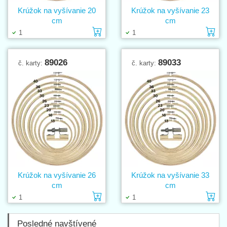
Krúžok na vyšívanie 20
Krúžok na vyšívanie 23
cm
cm
Vložiť do košíka
Vl
1
1
89026
89033
č. karty:
č. karty:
Krúžok na vyšívanie 26
Krúžok na vyšívanie 33
cm
cm
Vložiť do košíka
Vl
1
1
Posledné navštívené