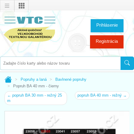
Prihlásenie
Registrácia
Popruhy a laná
Bavlnené popruhy
Popruh BA 40 mm - čierny
← popruh BA 30 mm - režný 25
popruh BA 40 mm - režný →
m