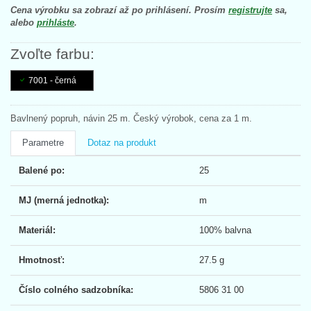
Cena výrobku sa zobrazí až po prihlásení. Prosím
registrujte
sa,
alebo
prihláste
.
Zvoľte farbu:
7001 - černá
Bavlnený popruh, návin 25 m. Český výrobok, cena za 1 m.
Parametre
Dotaz na produkt
Balené po:
25
MJ (merná jednotka):
m
Materiál:
100% balvna
Hmotnosť:
27.5 g
Číslo colného sadzobníka:
5806 31 00