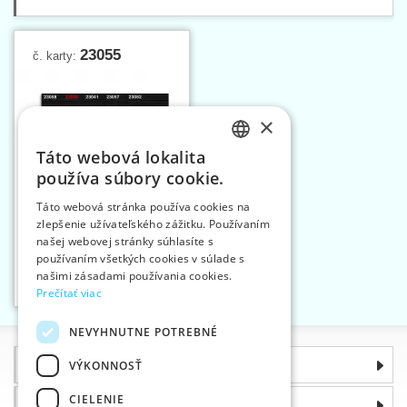
23055
č. karty:
×
Táto webová lokalita
CZECH
používa súbory cookie.
SLOVAK
Táto webová stránka používa cookies na
zlepšenie užívateľského zážitku. Používaním
ENGLISH
našej webovej stránky súhlasíte s
GERMAN
Popruh BA 40 mm -
používaním všetkých cookies v súlade s
čierny
našimi zásadami používania cookies.
Vložiť do košíka
Prečítať viac
1
NEVYHNUTNE POTREBNÉ
Informácie
VÝKONNOSŤ
CIELENIE
Prečo si zvoliť práve nás