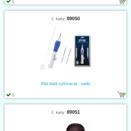
1
89050
č. karty:
Ihla dutá vyšívacia - sada
1
89051
č. karty: