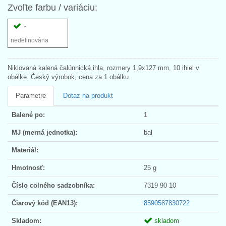
Zvoľte farbu / variáciu:
-
nedefinována
Niklovaná kalená čalúnnická ihla, rozmery 1,9x127 mm, 10 ihiel v
obálke. Český výrobok, cena za 1 obálku.
Parametre
Dotaz na produkt
Balené po:
1
MJ (merná jednotka):
bal
Materiál:
Hmotnosť:
25 g
Číslo colného sadzobníka:
7319 90 10
Čiarový kód (EAN13):
8590587830722
Skladom:
skladom