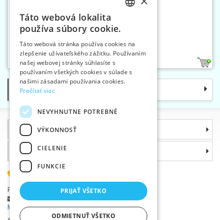
×
Táto webová lokalita
CZECH
používa súbory cookie.
SLOVAK
Ihly čalúnnické kulačky č.6
Táto webová stránka používa cookies na
zlepšenie užívateľského zážitku. Používaním
ENGLISH
našej webovej stránky súhlasíte s
1
GERMAN
používaním všetkých cookies v súlade s
našimi zásadami používania cookies.
Kategórie
Prečítať viac
NEVYHNUTNE POTREBNÉ
Informácie
VÝKONNOSŤ
CIELENIE
Prečo si zvoliť práve nás
FUNKCIE
(+420) 585 051 217
Plzeňská 868, 783 91 Uničov, Česká republika
PRIJAŤ VŠETKO
Položiť dotaz
|
Nahlásiť chybu
Máte problémy s prihlásením ?
ODMIETNUŤ VŠETKO