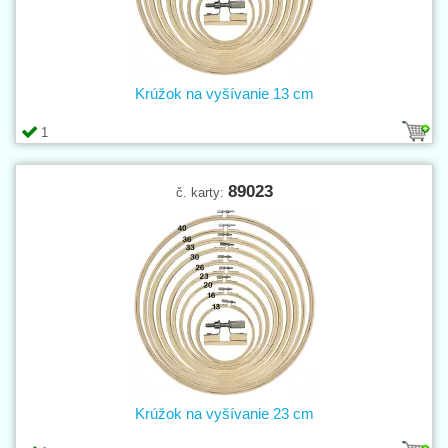
Krúžok na vyšívanie 13 cm
1
89023
č. karty:
Krúžok na vyšívanie 23 cm