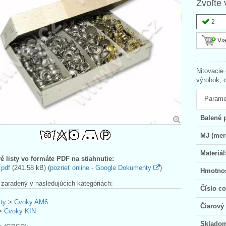
Zvoľte 
2
Via
Nitovacie
výrobok, 
Parame
Balené 
MJ (mer
Materiál
é listy vo formáte PDF na stiahnutie:
.pdf
(241.58 kB) (
pozrieť online - Google Dokumenty
)
Hmotno
 zaradený v nasledujúcich kategóriách:
Číslo c
ty
>
Cvoky AM6
Čiarový
>
Cvoky KIN
Sklado