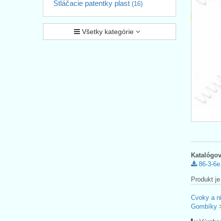
Stláčacie patentky plast
(16)
Všetky kategórie
Katalógov
86-3-6e
Produkt je
Cvoky a ni
Gombíky