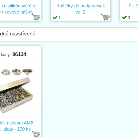
ko silikónové číre
Košíčky do podprseniek
Šiťí
m kovové háčiky
vel.S
1
3
dné navštívené
86134
 karty:
ík nitovací AM6
l, zlatý - 100 ks