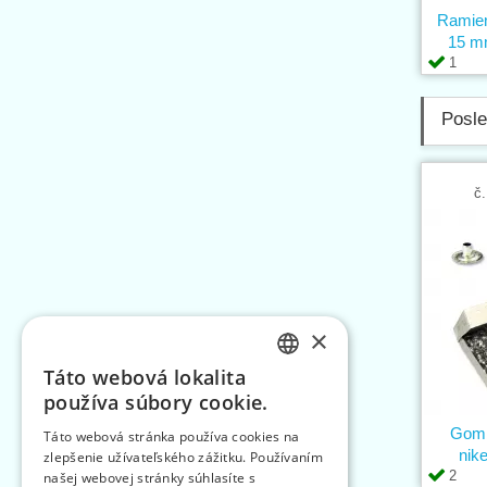
Ramien
15 m
1
Posle
č.
×
Táto webová lokalita
CZECH
používa súbory cookie.
SLOVAK
Gomb
Táto webová stránka používa cookies na
nike
zlepšenie užívateľského zážitku. Používaním
ENGLISH
2
našej webovej stránky súhlasíte s