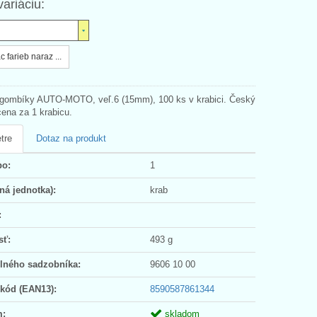
variáciu:
c farieb naraz ...
 gombíky AUTO-MOTO, veľ.6 (15mm), 100 ks v krabici. Český
cena za 1 krabicu.
tre
Dotaz na produkt
po:
1
ná jednotka):
krab
:
sť:
493 g
olného sadzobníka:
9606 10 00
 kód (EAN13):
8590587861344
m:
skladom