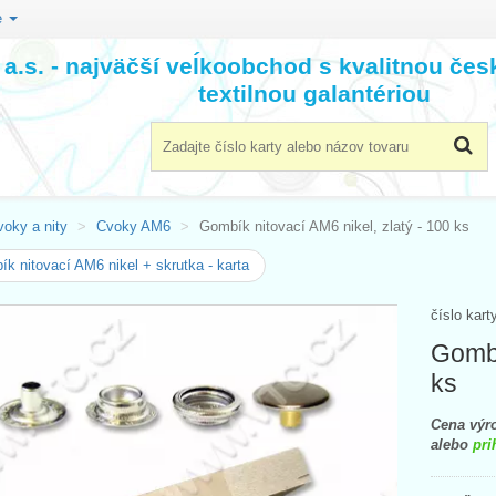
e
a.s. - najväčší veĺkoobchod s kvalitnou če
textilnou galantériou
voky a nity
Cvoky AM6
Gombík nitovací AM6 nikel, zlatý - 100 ks
k nitovací AM6 nikel + skrutka - karta
číslo kart
Gombí
ks
Cena výro
alebo
pri