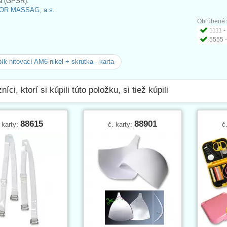
a (GPSR):
OR MASSAG, a.s.
Obľúbené v
1111 - 
5555 -
k nitovací AM6 nikel + skrutka - karta
íci, ktorí si kúpili túto položku, si tiež kúpili
88615
88901
 karty:
č. karty:
č