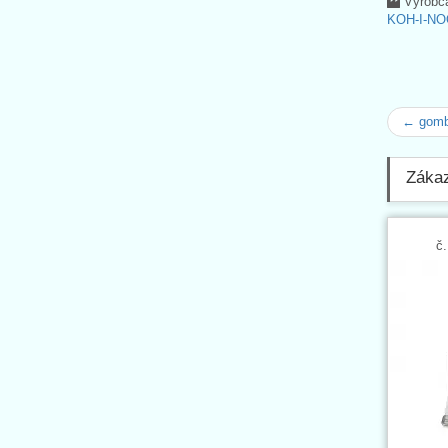
Výrobc
KOH-I-NO
← gombí
Zákazn
č.