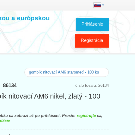
skou a európskou
Prihlásenie
Registrácia
gombík nitovací AM6 staromeď - 100 ks →
86134
číslo tovaru: 26134
y:
k nitovací AM6 nikel, zlatý - 100
bku sa zobrazí až po prihlásení. Prosím
registrujte
sa,
hláste
.