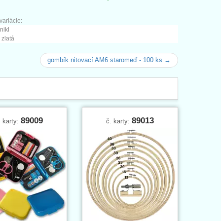
ariácie:
nikl
 zlatá
gombík nitovací AM6 staromeď - 100 ks →
89009
89013
. karty:
č. karty: