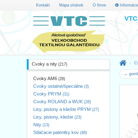
Kontakt
Mapa stránok
O firme
Informáci
VTC 
C
Cvoky a nity
(217)
← gombí
Cvoky AM6
(28)
Cvoky ostatné/špeciálne
(3)
Cvoky PRYM
(31)
Cvoky ROLAND a WUK
(28)
Lisy, pistony a kliešte PRYM
(27)
Lisy, pistony, kliešte
(23)
Nity
(13)
Stláčacie patentky kov
(48)