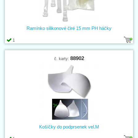
Ramínko silikonové čiré 15 mm PH háčky
1
88902
č. karty:
Košíčky do podprsenek vel.M