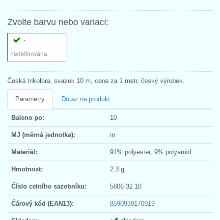
Zvolte barvu nebo variaci:
-
nedefinována
Česká trikolora, svazek 10 m, cena za 1 metr, český výrobek.
Parametry
Dotaz na produkt
Baleno po:
10
MJ (měrná jednotka):
m
Materiál:
91% polyester, 9% polyamid
Hmotnost:
2.3 g
Číslo celního sazebníku:
5806 32 10
Čárový kód (EAN13):
8590939170919