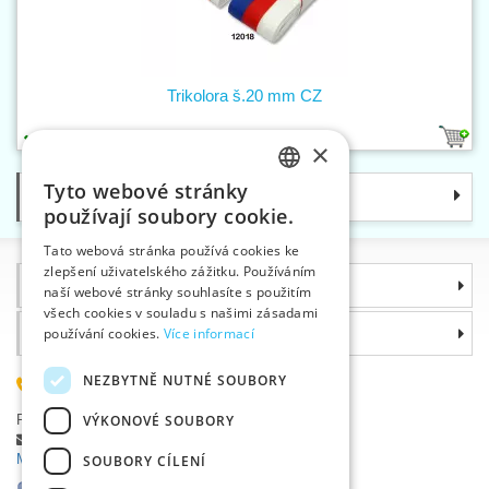
Trikolora š.20 mm CZ
1
×
Tyto webové stránky
Kategorie
CZECH
používají soubory cookie.
SLOVAK
Tato webová stránka používá cookies ke
zlepšení uživatelského zážitku. Používáním
ENGLISH
Informace
naší webové stránky souhlasíte s použitím
GERMAN
všech cookies v souladu s našimi zásadami
Proč si zvolit právě nás
používání cookies.
Více informací
NEZBYTNĚ NUTNÉ SOUBORY
585 051 217
Plzeňská 868, 783 91 Uničov, Česká republika
VÝKONOVÉ SOUBORY
Položit dotaz
|
Nahlásit chybu
Máte problémy s přihlášením ?
SOUBORY CÍLENÍ