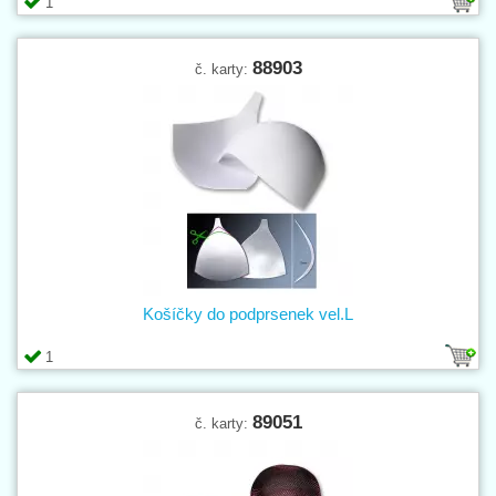
1
88903
č. karty:
Košíčky do podprsenek vel.L
1
89051
č. karty: