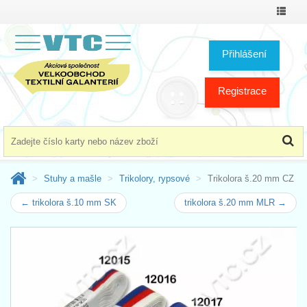
Přepno
menu
Přihlášení
Registrace
Stuhy a mašle
Trikolory, rypsové
Trikolora š.20 mm CZ
← trikolora š.10 mm SK
trikolora š.20 mm MLR →