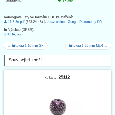
Skladem:
skladem
Katalogové listy ve formátu PDF ke stažení:
16-5-8e.pdf
(623.24 kB) (
zobraz online - Google Dokumenty
)
Výrobce (GPSR):
STUHA, a.s.
← trikolora š.10 mm SK
trikolora š.20 mm MLR →
Související zboží
25112
č. karty: