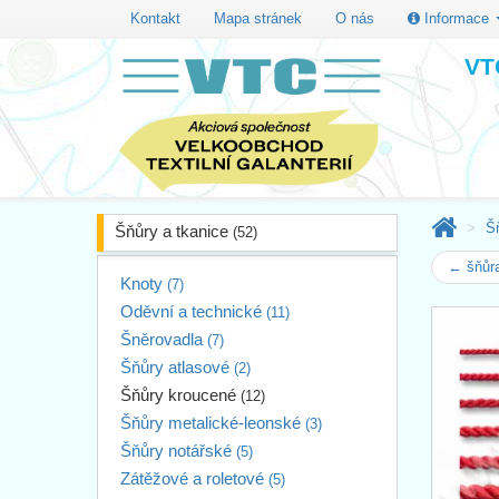
Kontakt
Mapa stránek
O nás
Informace
VTC
Š
Šňůry a tkanice
(52)
← šňůr
Knoty
(7)
Oděvní a technické
(11)
Šněrovadla
(7)
Šňůry atlasové
(2)
Šňůry kroucené
(12)
Šňůry metalické-leonské
(3)
Šňůry notářské
(5)
Zátěžové a roletové
(5)