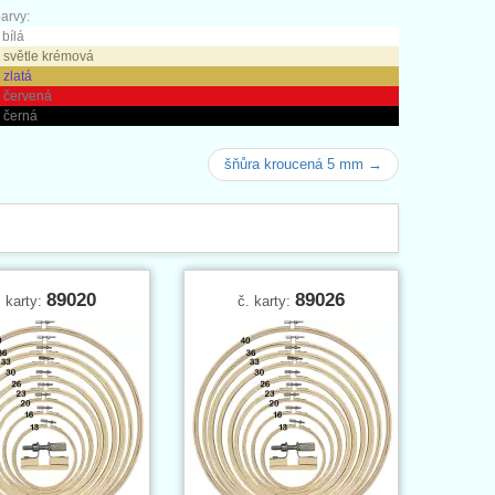
arvy:
 bílá
 světle krémová
 zlatá
- červená
 černá
šňůra kroucená 5 mm →
89020
89026
. karty:
č. karty: