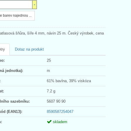
e barev najednou ...
atlasová šňůra, šíře 4 mm, návin 25 m. Český výrobek, cena
try
Dotaz na produkt
po:
25
ná jednotka):
m
:
61% bavlna, 39% viskóza
t:
7.2 g
lního sazebníku:
5607 90 90
kód (EAN13):
8590587254047
:
skladem