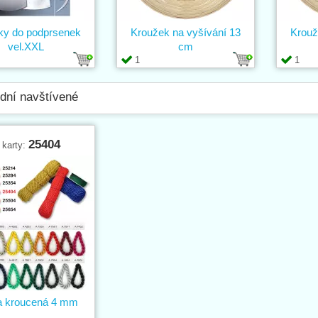
ky do podprsenek
Kroužek na vyšívání 13
Krouž
vel.XXL
cm
1
1
dní navštívené
25404
 karty:
a kroucená 4 mm