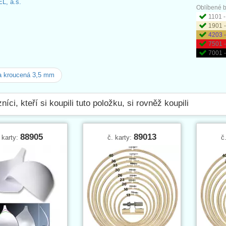
L, a.s.
Oblíbené b
1101 -
1901 -
4203 -
7501 
7001 -
a kroucená 3,5 mm
níci, kteří si koupili tuto položku, si rovněž koupili
88905
89013
 karty:
č. karty:
č