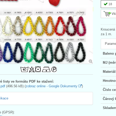
18
Víc
Kroucená 
za 1 m.
Parame
Baleno 
MJ (měr
Materiál
Hmotnos
é listy ve formátu PDF ke stažení:
.pdf
(496.56 kB) (
zobraz online - Google Dokumenty
)
Číslo ce
fikace
Čárový 
Skladem
e (GPSR):