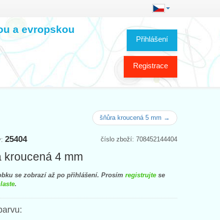
kou a evropskou
Přihlášení
Registrace
šňůra kroucená 5 mm →
25404
číslo zboží: 708452144404
y:
a kroucená 4 mm
bku se zobrazí až po přihlášení. Prosím
registrujte
se
laste
.
barvu: