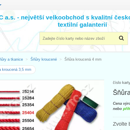
 a.s. - největší velkoobchod s kvalitní čes
textilní galanterií
ňůry a tkanice
Šňůry kroucené
Šňůra kroucená 4 mm
a kroucená 3,5 mm
číslo kart
Šňůr
Cena výro
nebo
přih
Zvolte 