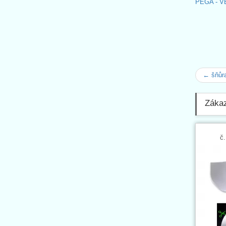
PEGA - VE
← šňůr
Zákaz
č.