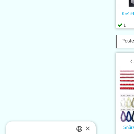
Košíč
1
Posle
č.
×
Šňůr