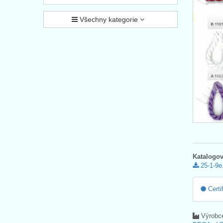
Všechny kategorie
Katalogov
25-1-9e
Certi
Výrobc