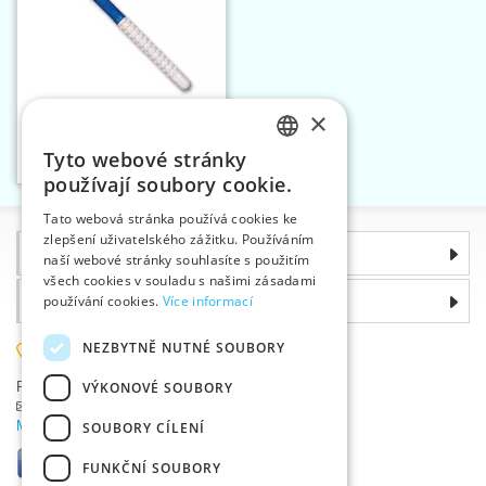
×
Háček pletací 2 mm
addiColour
Tyto webové stránky
Vložit do košíku
CZECH
1
používají soubory cookie.
SLOVAK
Tato webová stránka používá cookies ke
zlepšení uživatelského zážitku. Používáním
ENGLISH
Informace
naší webové stránky souhlasíte s použitím
GERMAN
všech cookies v souladu s našimi zásadami
Proč si zvolit právě nás
používání cookies.
Více informací
NEZBYTNĚ NUTNÉ SOUBORY
585 051 217
VÝKONOVÉ SOUBORY
Plzeňská 868, 783 91 Uničov, Česká republika
Položit dotaz
|
Nahlásit chybu
Máte problémy s přihlášením ?
SOUBORY CÍLENÍ
FUNKČNÍ SOUBORY