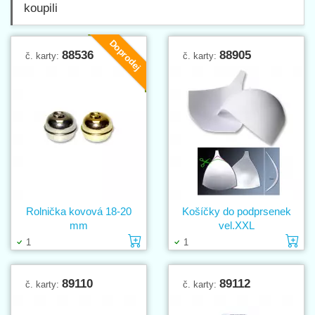
koupili
Doprodej
88536
88905
č. karty:
č. karty:
Rolnička kovová 18-20
Košíčky do podprsenek
mm
vel.XXL
Vložit do košíku
Vl
1
1
89110
89112
č. karty:
č. karty: