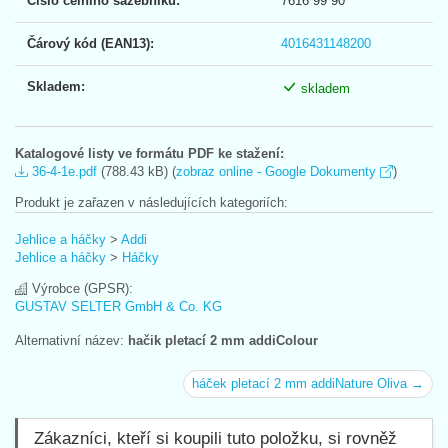
Číslo celního sazebníku:
7616 99 90
Čárový kód (EAN13):
4016431148200
Skladem:
skladem
Katalogové listy ve formátu PDF ke stažení:
36-4-1e.pdf
(788.43 kB) (
zobraz online - Google Dokumenty
)
Produkt je zařazen v následujících kategoriích:
Jehlice a háčky
>
Addi
Jehlice a háčky
>
Háčky
Výrobce (GPSR):
GUSTAV SELTER GmbH & Co. KG
Alternativní název:
hačik pletací 2 mm addiColour
háček pletací 2 mm addiNature Oliva →
Zákazníci, kteří si koupili tuto položku, si rovněž