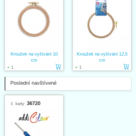
Kroužek na vyšívání 10
Kroužek na vyšívání 12,5
cm
cm
Vložit do košíku
Vl
1
1
Poslední navštívené
36720
č. karty: