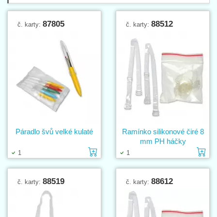
87805
88512
č. karty:
č. karty:
Páradlo švů velké kulaté
Ramínko silikonové čiré 8
mm PH háčky
Vložit do košíku
Vl
1
1
88519
88612
č. karty:
č. karty: