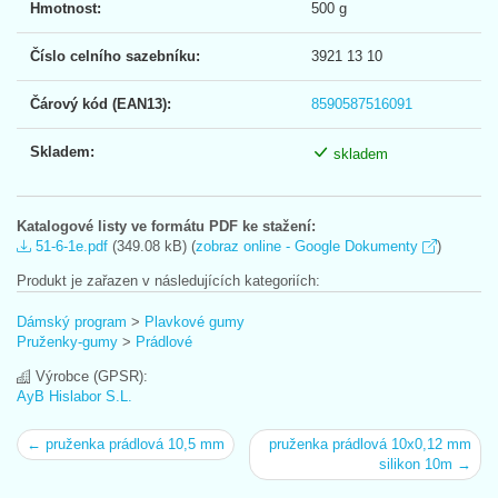
Hmotnost:
500 g
Číslo celního sazebníku:
3921 13 10
Čárový kód (EAN13):
8590587516091
Skladem:
skladem
Katalogové listy ve formátu PDF ke stažení:
51-6-1e.pdf
(349.08 kB) (
zobraz online - Google Dokumenty
)
Produkt je zařazen v následujících kategoriích:
Dámský program
>
Plavkové gumy
Pruženky-gumy
>
Prádlové
Výrobce (GPSR):
AyB Hislabor S.L.
← pruženka prádlová 10,5 mm
pruženka prádlová 10x0,12 mm
silikon 10m →