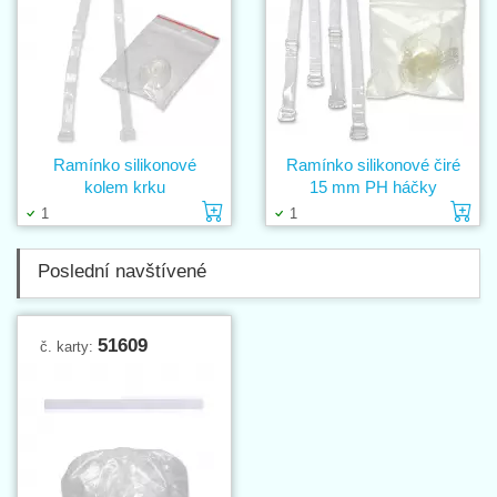
Ramínko silikonové
Ramínko silikonové čiré
kolem krku
15 mm PH háčky
Vložit do košíku
Vl
1
1
Poslední navštívené
51609
č. karty: