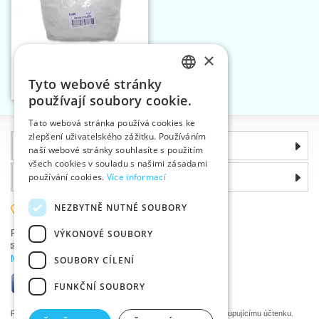
×
Pruženka prádlová
10x0,12 mm silikon 1/2kg
Tyto webové stránky
Vložit do košíku
CZECH
1
používají soubory cookie.
SLOVAK
Tato webová stránka používá cookies ke
zlepšení uživatelského zážitku. Používáním
ENGLISH
Informace
naší webové stránky souhlasíte s použitím
GERMAN
všech cookies v souladu s našimi zásadami
Proč si zvolit právě nás
používání cookies.
Více informací
NEZBYTNĚ NUTNÉ SOUBORY
585 051 217
VÝKONOVÉ SOUBORY
Plzeňská 868, 783 91 Uničov, Česká republika
Položit dotaz
|
Nahlásit chybu
Máte problémy s přihlášením ?
SOUBORY CÍLENÍ
FUNKČNÍ SOUBORY
Podle zákona o evidenci tržeb je prodávající povinen vystavit kupujícímu účtenku.