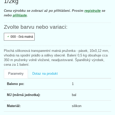
1/2kg
Cena výrobku se zobrazí až po přihlášení. Prosím
registrujte
se
nebo
přihlaste
.
Zvolte barvu nebo variaci:
000 - čirá matná
Plochá silikonová transparentní matná pruženka - pásek, 10x0,12 mm,
vhodná na spodní prádlo a oděvy obecně. Balení 0,5 kg obsahuje cca
350 m pruženky volně vložené, neadjustované. Španělský výrobek,
cena za 1 balení.
Parametry
Dotaz na produkt
Baleno po:
1
MJ (měrná jednotka):
bal
Materiál:
silikon