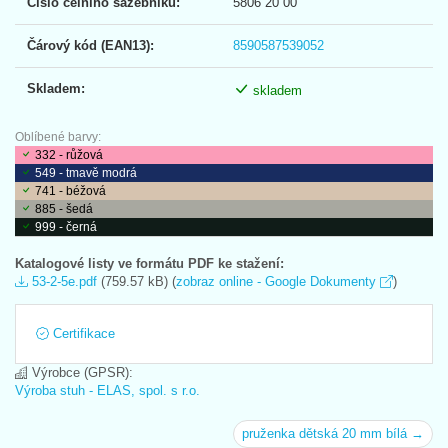
Číslo celního sazebníku:
5806 20 00
Čárový kód (EAN13):
8590587539052
Skladem:
skladem
Oblíbené barvy:
332 - růžová
549 - tmavě modrá
741 - béžová
885 - šedá
999 - černá
Katalogové listy ve formátu PDF ke stažení:
53-2-5e.pdf
(759.57 kB) (
zobraz online - Google Dokumenty
)
Certifikace
Výrobce (GPSR):
Výroba stuh - ELAS, spol. s r.o.
pruženka dětská 20 mm bílá →