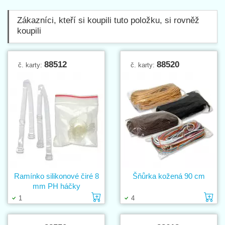
Zákazníci, kteří si koupili tuto položku, si rovněž
koupili
88512
88520
č. karty:
č. karty:
Ramínko silikonové čiré 8
Šňůrka kožená 90 cm
mm PH háčky
Vložit do košíku
Vl
1
4