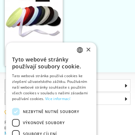
×
Pruženka dětská 20 mm
barevná
Tyto webové stránky
Vložit do košíku
CZECH
11
používají soubory cookie.
SLOVAK
Tato webová stránka používá cookies ke
zlepšení uživatelského zážitku. Používáním
ENGLISH
Informace
naší webové stránky souhlasíte s použitím
GERMAN
všech cookies v souladu s našimi zásadami
Proč si zvolit právě nás
používání cookies.
Více informací
NEZBYTNĚ NUTNÉ SOUBORY
585 051 217
VÝKONOVÉ SOUBORY
Plzeňská 868, 783 91 Uničov, Česká republika
Položit dotaz
|
Nahlásit chybu
Máte problémy s přihlášením ?
SOUBORY CÍLENÍ