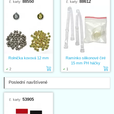
88550
88612
č. karty:
č. karty:
Rolnička kovová 12 mm
Ramínko silikonové čiré
15 mm PH háčky
Vložit do košíku
Vl
2
1
Poslední navštívené
53905
č. karty: