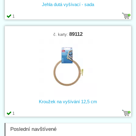
Jehla dutá vyšívací - sada
1
89112
č. karty:
Kroužek na vyšívání 12,5 cm
1
Poslední navštívené