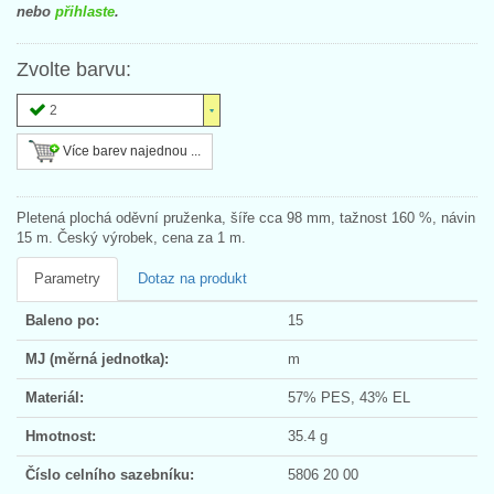
nebo
přihlaste
.
Zvolte barvu:
2
Více barev najednou ...
Pletená plochá oděvní pruženka, šíře cca 98 mm, tažnost 160 %, návin
15 m. Český výrobek, cena za 1 m.
Parametry
Dotaz na produkt
Baleno po:
15
MJ (měrná jednotka):
m
Materiál:
57% PES, 43% EL
Hmotnost:
35.4 g
Číslo celního sazebníku:
5806 20 00