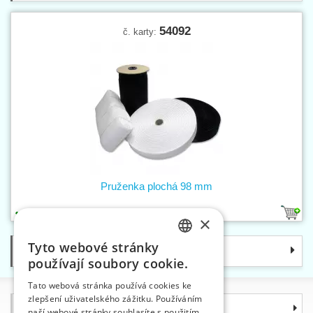
54092
č. karty:
Pruženka plochá 98 mm
2
×
Tyto webové stránky
Kategorie
CZECH
používají soubory cookie.
SLOVAK
Tato webová stránka používá cookies ke
zlepšení uživatelského zážitku. Používáním
ENGLISH
Informace
naší webové stránky souhlasíte s použitím