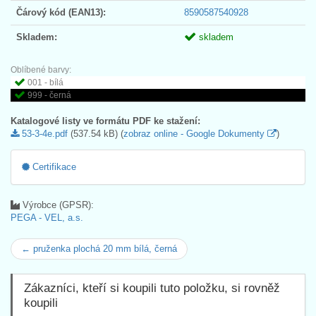
Čárový kód (EAN13):
8590587540928
Skladem:
skladem
Oblíbené barvy:
001 - bílá
999 - černá
Katalogové listy ve formátu PDF ke stažení:
53-3-4e.pdf
(537.54 kB) (
zobraz online - Google Dokumenty
)
Certifikace
Výrobce (GPSR):
PEGA - VEL, a.s.
← pruženka plochá 20 mm bílá, černá
Zákazníci, kteří si koupili tuto položku, si rovněž
koupili