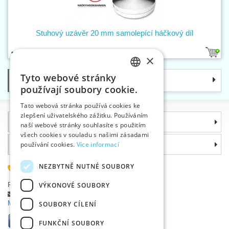
Stuhový uzávěr 20 mm samolepící háčkový díl
2
×
Tyto webové stránky
Kategorie
CZECH
používají soubory cookie.
SLOVAK
Tato webová stránka používá cookies ke
zlepšení uživatelského zážitku. Používáním
ENGLISH
Informace
naší webové stránky souhlasíte s použitím
GERMAN
všech cookies v souladu s našimi zásadami
Proč si zvolit právě nás
používání cookies.
Více informací
NEZBYTNĚ NUTNÉ SOUBORY
585 051 217
Plzeňská 868, 783 91 Uničov, Česká republika
VÝKONOVÉ SOUBORY
Položit dotaz
|
Nahlásit chybu
Máte problémy s přihlášením ?
SOUBORY CÍLENÍ
FUNKČNÍ SOUBORY