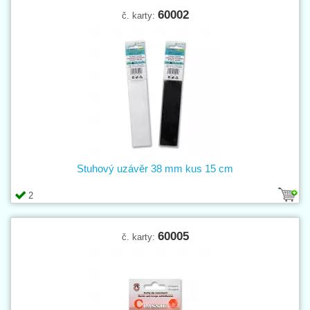
60002
č. karty:
Stuhový uzávěr 38 mm kus 15 cm
2
60005
č. karty: