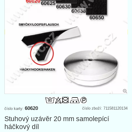
60620
číslo zboží: 711581120134
číslo karty:
Stuhový uzávěr 20 mm samolepící
háčkový díl