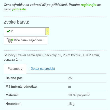
Cena výrobku se zobrazí až po přihlášení. Prosím
registrujte
se
nebo
přihlaste
.
Zvolte barvu:
2
Více barev najednou ...
Stuhový uzávěr samolepící, háčkový díl, 25 m kotouč, šíře 20 mm,
cena za 1 m.
Parametry
Dotaz na produkt
Baleno po:
25
MJ (měrná jednotka):
m
Materiál:
100% polyamid
Hmotnost:
18 g