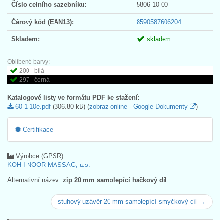
Číslo celního sazebníku:
5806 10 00
Čárový kód (EAN13):
8590587606204
Skladem:
skladem
Oblíbené barvy:
200 - bílá
297 - černá
Katalogové listy ve formátu PDF ke stažení:
60-1-10e.pdf
(306.80 kB) (
zobraz online - Google Dokumenty
)
Certifikace
Výrobce (GPSR):
KOH-I-NOOR MASSAG, a.s.
Alternativní název:
zip 20 mm samolepící háčkový díl
stuhový uzávěr 20 mm samolepící smyčkový díl →