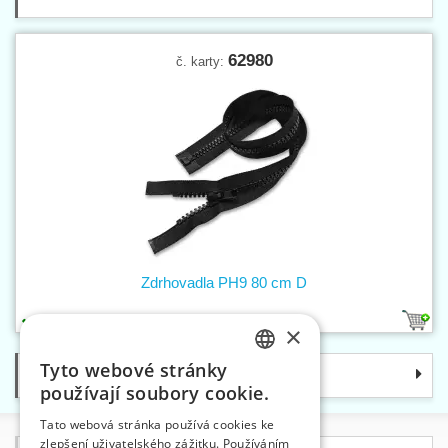
62980
č. karty:
Zdrhovadla PH9 80 cm D
1
×
Tyto webové stránky
Kategorie
CZECH
používají soubory cookie.
SLOVAK
Tato webová stránka používá cookies ke
zlepšení uživatelského zážitku. Používáním
ENGLISH