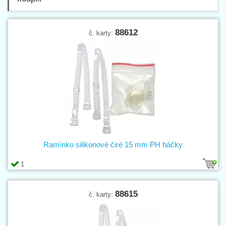
88612
č. karty:
Ramínko silikonové čiré 15 mm PH háčky
1
88615
č. karty: