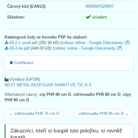
Čárový kód (EAN13):
8590587629807
Skladem:
skladem
Katalogové listy ve formátu PDF ke stažení:
65-2-1 uvod.pdf
(282.36 kB) (
zobraz online - Google Dokumenty
)
65-2-4e.pdf
(449.00 kB) (
zobraz online - Google Dokumenty
)
Certifikace
Výrobce (GPSR):
NEXT METAL AKSESUAR SANAYI VE TIC.A.S
Alternativní názvy:
zip PH9 80 cm D
,
zdrhovadlo PH9 80 cm D
,
zipy
PH9 80 cm D
← zdrhovadla PH9 75 cm D
zdrhovadla PH9 85 cm D →
Zákazníci, kteří si koupili tuto položku, si rovněž
koupili