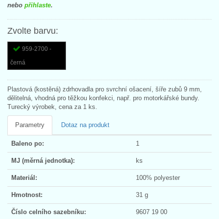
nebo
přihlaste
.
Zvolte barvu:
959-2700 -
černá
Plastová (kostěná) zdrhovadla pro svrchní ošacení, šíře zubů 9 mm,
dělitelná, vhodná pro těžkou konfekci, např. pro motorkářské bundy.
Turecký výrobek, cena za 1 ks.
Parametry
Dotaz na produkt
Baleno po:
1
MJ (měrná jednotka):
ks
Materiál:
100% polyester
Hmotnost:
31 g
Číslo celního sazebníku:
9607 19 00