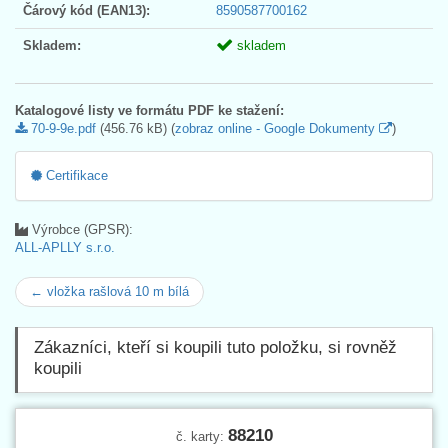
Čárový kód (EAN13):
8590587700162
Skladem:
skladem
Katalogové listy ve formátu PDF ke stažení:
70-9-9e.pdf
(456.76 kB) (
zobraz online - Google Dokumenty
)
Certifikace
Výrobce (GPSR):
ALL-APLLY s.r.o.
← vložka rašlová 10 m bílá
Zákazníci, kteří si koupili tuto položku, si rovněž
koupili
88210
č. karty: