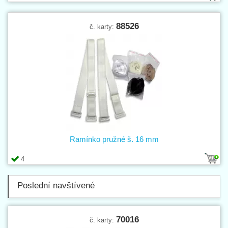
88526
č. karty:
Ramínko pružné š. 16 mm
4
Poslední navštívené
70016
č. karty: