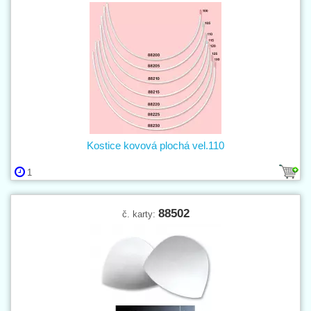
Kostice kovová plochá vel.110
1
88502
č. karty: