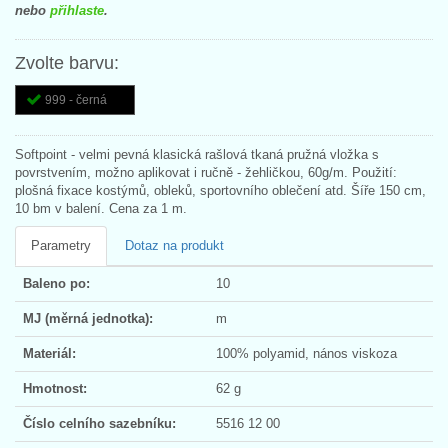
nebo
přihlaste
.
Zvolte barvu:
999 - černá
Softpoint - velmi pevná klasická rašlová tkaná pružná vložka s
povrstvením, možno aplikovat i ručně - žehličkou, 60g/m. Použití:
plošná fixace kostýmů, obleků, sportovního oblečení atd. Šíře 150 cm,
10 bm v balení. Cena za 1 m.
Parametry
Dotaz na produkt
Baleno po:
10
MJ (měrná jednotka):
m
Materiál:
100% polyamid, nános viskoza
Hmotnost:
62 g
Číslo celního sazebníku:
5516 12 00