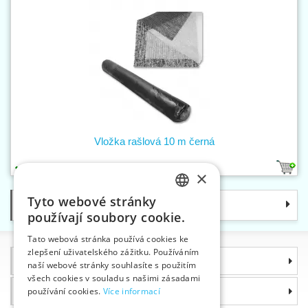
Vložka rašlová 10 m černá
1
×
Tyto webové stránky
Kategorie
CZECH
používají soubory cookie.
SLOVAK
Tato webová stránka používá cookies ke
zlepšení uživatelského zážitku. Používáním
ENGLISH
Informace
naší webové stránky souhlasíte s použitím
GERMAN
všech cookies v souladu s našimi zásadami
Proč si zvolit právě nás
používání cookies.
Více informací