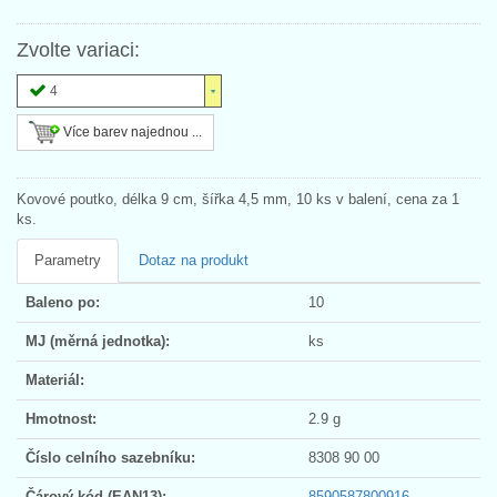
Zvolte variaci:
4
Více barev najednou ...
Kovové poutko, délka 9 cm, šířka 4,5 mm, 10 ks v balení, cena za 1
ks.
Parametry
Dotaz na produkt
Baleno po:
10
MJ (měrná jednotka):
ks
Materiál:
Hmotnost:
2.9 g
Číslo celního sazebníku:
8308 90 00
Čárový kód (EAN13):
8590587800916