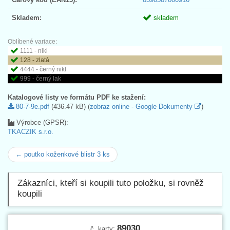
Skladem:
skladem
Oblíbené variace:
1111 - nikl
128 - zlatá
4444 - černý nikl
999 - černý lak
Katalogové listy ve formátu PDF ke stažení:
80-7-9e.pdf
(436.47 kB) (
zobraz online - Google Dokumenty
)
Výrobce (GPSR):
TKACZIK s.r.o.
← poutko koženkové blistr 3 ks
Zákazníci, kteří si koupili tuto položku, si rovněž
koupili
89030
č. karty: