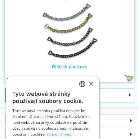
Řetízek poutkový
4
×
Tyto webové stránky
Kategorie
CZECH
používají soubory cookie.
SLOVAK
Tato webová stránka používá cookies ke
zlepšení uživatelského zážitku. Používáním
ENGLISH
Informace
naší webové stránky souhlasíte s použitím
GERMAN
všech cookies v souladu s našimi zásadami
Proč si zvolit právě nás
používání cookies.
Více informací