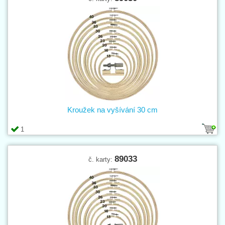
Kroužek na vyšívání 30 cm
1
89033
č. karty: