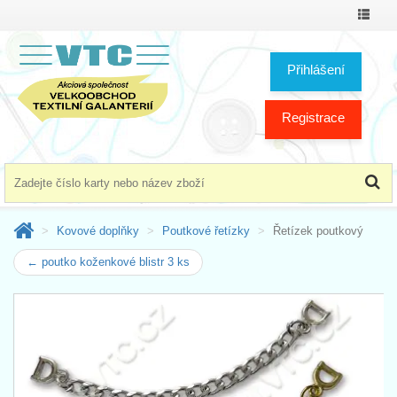
Přepno
menu
Přihlášení
Registrace
Kovové doplňky
Poutkové řetízky
Řetízek poutkový
← poutko koženkové blistr 3 ks