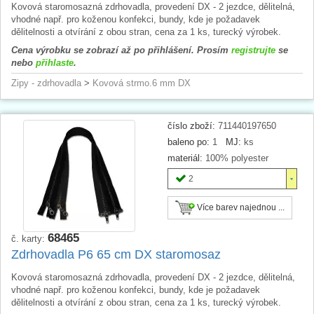
Kovová staromosazná zdrhovadla, provedení DX - 2 jezdce, dělitelná,
vhodné např. pro koženou konfekci, bundy, kde je požadavek
dělitelnosti a otvírání z obou stran, cena za 1 ks, turecký výrobek.
Cena výrobku se zobrazí až po přihlášení. Prosím
registrujte
se
nebo
přihlaste
.
Zipy - zdrhovadla
>
Kovová strmo.6 mm DX
číslo zboží:
711440197650
baleno po:
1
MJ:
ks
materiál:
100% polyester
2
Více barev najednou ...
68465
č. karty:
Zdrhovadla P6 65 cm DX staromosaz
Kovová staromosazná zdrhovadla, provedení DX - 2 jezdce, dělitelná,
vhodné např. pro koženou konfekci, bundy, kde je požadavek
dělitelnosti a otvírání z obou stran, cena za 1 ks, turecký výrobek.