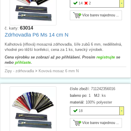
14
2
Více barev najednou ...
63014
č. karty:
Zdrhovadla P6 Ms 14 cm N
Kalhotová (riflová) mosazná zdrhovadla, šíře zubů 6 mm, nedělitelná,
vhodné pro těžší konfekci, cena za 1 ks, turecký výrobek.
Cena výrobku se zobrazí až po přihlášení. Prosím
registrujte
se
nebo
přihlaste
.
Zipy - zdrhovadla
>
Kovová mosaz 6 mm N
číslo zboží:
711242356016
baleno po:
1
MJ:
ks
materiál:
100% polyester
18
Více barev najednou ...