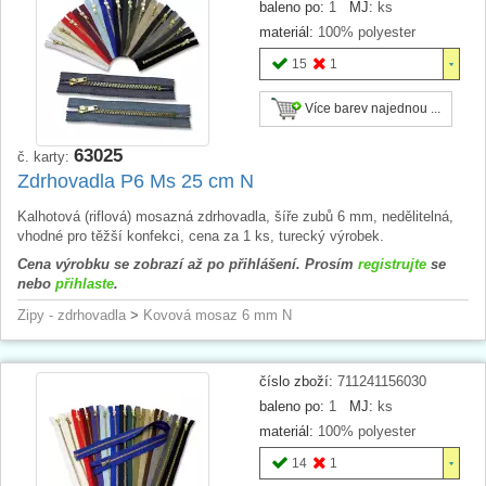
baleno po:
1
MJ:
ks
materiál:
100% polyester
15
1
Více barev najednou ...
63025
č. karty:
Zdrhovadla P6 Ms 25 cm N
Kalhotová (riflová) mosazná zdrhovadla, šíře zubů 6 mm, nedělitelná,
vhodné pro těžší konfekci, cena za 1 ks, turecký výrobek.
Cena výrobku se zobrazí až po přihlášení. Prosím
registrujte
se
nebo
přihlaste
.
Zipy - zdrhovadla
>
Kovová mosaz 6 mm N
číslo zboží:
711241156030
baleno po:
1
MJ:
ks
materiál:
100% polyester
14
1