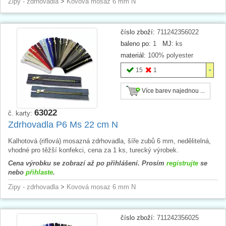
Zipy - zdrhovadla
>
Kovová mosaz 6 mm N
číslo zboží:
711242356022
baleno po:
1
MJ:
ks
materiál:
100% polyester
15
1
Více barev najednou ...
63022
č. karty:
Zdrhovadla P6 Ms 22 cm N
Kalhotová (riflová) mosazná zdrhovadla, šíře zubů 6 mm, nedělitelná,
vhodné pro těžší konfekci, cena za 1 ks, turecký výrobek.
Cena výrobku se zobrazí až po přihlášení. Prosím
registrujte
se
nebo
přihlaste
.
Zipy - zdrhovadla
>
Kovová mosaz 6 mm N
číslo zboží:
711242356025