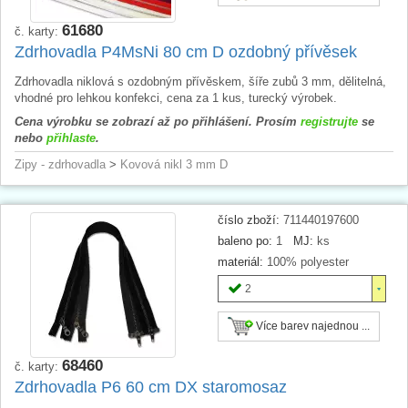
61680
č. karty:
Zdrhovadla P4MsNi 80 cm D ozdobný přívěsek
Zdrhovadla niklová s ozdobným přívěskem, šíře zubů 3 mm, dělitelná,
vhodné pro lehkou konfekci, cena za 1 kus, turecký výrobek.
Cena výrobku se zobrazí až po přihlášení. Prosím
registrujte
se
nebo
přihlaste
.
Zipy - zdrhovadla
>
Kovová nikl 3 mm D
číslo zboží:
711440197600
baleno po:
1
MJ:
ks
materiál:
100% polyester
2
Více barev najednou ...
68460
č. karty:
Zdrhovadla P6 60 cm DX staromosaz