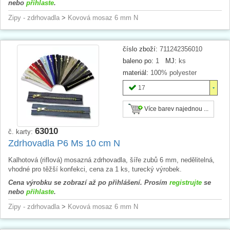
nebo
přihlaste
.
Zipy - zdrhovadla
>
Kovová mosaz 6 mm N
číslo zboží:
711242356010
baleno po:
1
MJ:
ks
materiál:
100% polyester
17
Více barev najednou ...
63010
č. karty:
Zdrhovadla P6 Ms 10 cm N
Kalhotová (riflová) mosazná zdrhovadla, šíře zubů 6 mm, nedělitelná,
vhodné pro těžší konfekci, cena za 1 ks, turecký výrobek.
Cena výrobku se zobrazí až po přihlášení. Prosím
registrujte
se
nebo
přihlaste
.
Zipy - zdrhovadla
>
Kovová mosaz 6 mm N