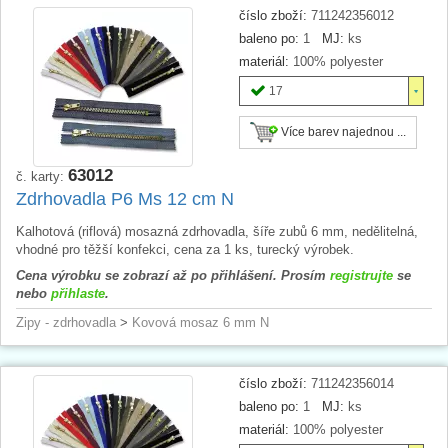
číslo zboží:
711242356012
baleno po:
1
MJ:
ks
materiál:
100% polyester
17
Více barev najednou ...
63012
č. karty:
Zdrhovadla P6 Ms 12 cm N
Kalhotová (riflová) mosazná zdrhovadla, šíře zubů 6 mm, nedělitelná,
vhodné pro těžší konfekci, cena za 1 ks, turecký výrobek.
Cena výrobku se zobrazí až po přihlášení. Prosím
registrujte
se
nebo
přihlaste
.
Zipy - zdrhovadla
>
Kovová mosaz 6 mm N
číslo zboží:
711242356014
baleno po:
1
MJ:
ks
materiál:
100% polyester