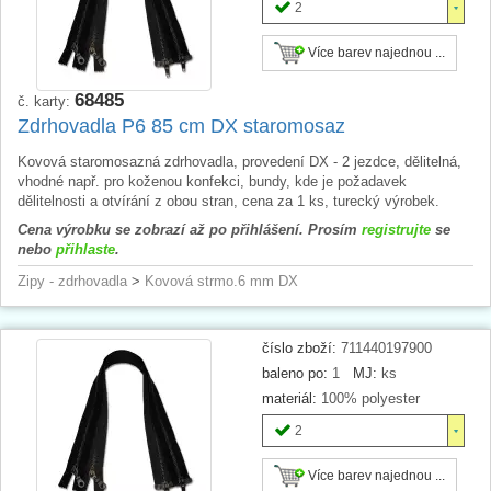
2
Více barev najednou ...
68485
č. karty:
Zdrhovadla P6 85 cm DX staromosaz
Kovová staromosazná zdrhovadla, provedení DX - 2 jezdce, dělitelná,
vhodné např. pro koženou konfekci, bundy, kde je požadavek
dělitelnosti a otvírání z obou stran, cena za 1 ks, turecký výrobek.
Cena výrobku se zobrazí až po přihlášení. Prosím
registrujte
se
nebo
přihlaste
.
Zipy - zdrhovadla
>
Kovová strmo.6 mm DX
číslo zboží:
711440197900
baleno po:
1
MJ:
ks
materiál:
100% polyester
2
Více barev najednou ...