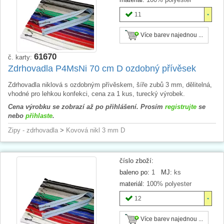
11
Více barev najednou ...
61670
č. karty:
Zdrhovadla P4MsNi 70 cm D ozdobný přívěsek
Zdrhovadla niklová s ozdobným přívěskem, šíře zubů 3 mm, dělitelná,
vhodné pro lehkou konfekci, cena za 1 kus, turecký výrobek.
Cena výrobku se zobrazí až po přihlášení. Prosím
registrujte
se
nebo
přihlaste
.
Zipy - zdrhovadla
>
Kovová nikl 3 mm D
číslo zboží:
baleno po:
1
MJ:
ks
materiál:
100% polyester
12
Více barev najednou ...