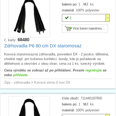
baleno po:
1
MJ:
ks
materiál:
100% polyester
2
Více barev najednou ...
68480
č. karty:
Zdrhovadla P6 80 cm DX staromosaz
Kovová staromosazná zdrhovadla, provedení DX - 2 jezdce, dělitelná,
vhodné např. pro koženou konfekci, bundy, kde je požadavek na
dělitelnosti a otevírání z obou stran, cena za 1 ks, turecký výrobek.
Cena výrobku se zobrazí až po přihlášení. Prosím
registrujte
se
nebo
přihlaste
.
Zipy - zdrhovadla
>
Kovová strmo.6 mm DX
číslo zboží:
711440197850
baleno po:
1
MJ:
ks
materiál:
100% polyester