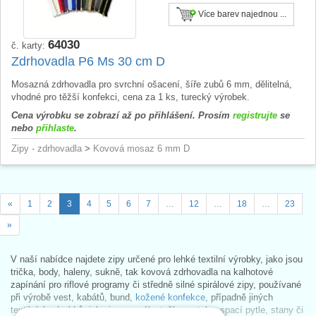
Více barev najednou ...
64030
č. karty:
Zdrhovadla P6 Ms 30 cm D
Mosazná zdrhovadla pro svrchní ošacení, šíře zubů 6 mm, dělitelná,
vhodné pro těžší konfekci, cena za 1 ks, turecký výrobek.
Cena výrobku se zobrazí až po přihlášení. Prosím
registrujte
se
nebo
přihlaste
.
Zipy - zdrhovadla
>
Kovová mosaz 6 mm D
«
1
2
3
4
5
6
7
…
12
…
18
…
23
»
V naší nabídce najdete zipy určené pro lehké textilní výrobky, jako jsou
trička, body, haleny, sukně, tak kovová zdrhovadla na kalhotové
zapínání pro riflové programy či středně silné spirálové zipy, používané
při výrobě vest, kabátů, bund,
kožené konfekce
, případně jiných
textilních výrobků, jako jsou penály, tašky, potahy, spací pytle, stany či