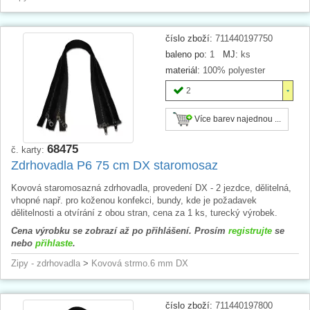
číslo zboží:
711440197750
baleno po:
1
MJ:
ks
materiál:
100% polyester
2
Více barev najednou ...
68475
č. karty:
Zdrhovadla P6 75 cm DX staromosaz
Kovová staromosazná zdrhovadla, provedení DX - 2 jezdce, dělitelná,
vhopné např. pro koženou konfekci, bundy, kde je požadavek
dělitelnosti a otvírání z obou stran, cena za 1 ks, turecký výrobek.
Cena výrobku se zobrazí až po přihlášení. Prosím
registrujte
se
nebo
přihlaste
.
Zipy - zdrhovadla
>
Kovová strmo.6 mm DX
číslo zboží:
711440197800