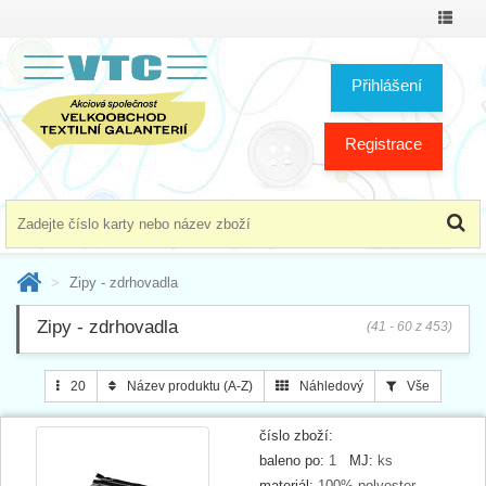
Přepno
menu
Přihlášení
Registrace
Zipy - zdrhovadla
Zipy - zdrhovadla
(41 - 60 z 453)
20
Název produktu (A-Z)
Náhledový
Vše
číslo zboží:
baleno po:
1
MJ:
ks
materiál:
100% polyester