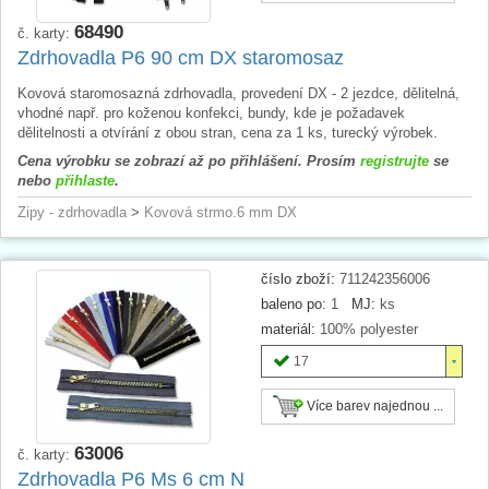
68490
č. karty:
Zdrhovadla P6 90 cm DX staromosaz
Kovová staromosazná zdrhovadla, provedení DX - 2 jezdce, dělitelná,
vhodné např. pro koženou konfekci, bundy, kde je požadavek
dělitelnosti a otvírání z obou stran, cena za 1 ks, turecký výrobek.
Cena výrobku se zobrazí až po přihlášení. Prosím
registrujte
se
nebo
přihlaste
.
Zipy - zdrhovadla
>
Kovová strmo.6 mm DX
číslo zboží:
711242356006
baleno po:
1
MJ:
ks
materiál:
100% polyester
17
Více barev najednou ...
63006
č. karty:
Zdrhovadla P6 Ms 6 cm N