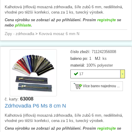
Kalhotová (riflová) mosazná zdrhovadla, šíře zubů 6 mm, nedělitelná,
vhodné pro těžší konfekci, cena za 1 ks, turecký výrobek.
Cena výrobku se zobrazí až po přihlášení. Prosím
registrujte
se
nebo
přihlaste
.
Zipy - zdrhovadla
>
Kovová mosaz 6 mm N
číslo zboží:
711242356008
baleno po:
1
MJ:
ks
materiál:
100% polyester
17
Více barev najednou ...
63008
č. karty:
Zdrhovadla P6 Ms 8 cm N
Kalhotová (riflová) mosazná zdrhovadla, šíře zubů 6 mm, nedělitelná,
vhodné pro těžší konfekci, cena za 1 ks, turecký výrobek.
Cena výrobku se zobrazí až po přihlášení. Prosím
registrujte
se