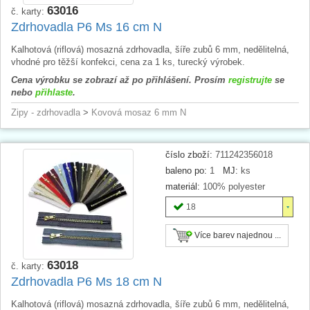
63016
č. karty:
Zdrhovadla P6 Ms 16 cm N
Kalhotová (riflová) mosazná zdrhovadla, šíře zubů 6 mm, nedělitelná,
vhodné pro těžší konfekci, cena za 1 ks, turecký výrobek.
Cena výrobku se zobrazí až po přihlášení. Prosím
registrujte
se
nebo
přihlaste
.
Zipy - zdrhovadla
>
Kovová mosaz 6 mm N
číslo zboží:
711242356018
baleno po:
1
MJ:
ks
materiál:
100% polyester
18
Více barev najednou ...
63018
č. karty:
Zdrhovadla P6 Ms 18 cm N
Kalhotová (riflová) mosazná zdrhovadla, šíře zubů 6 mm, nedělitelná,