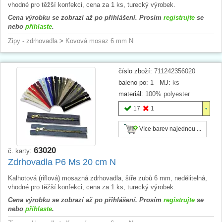
vhodné pro těžší konfekci, cena za 1 ks, turecký výrobek.
Cena výrobku se zobrazí až po přihlášení. Prosím
registrujte
se
nebo
přihlaste
.
Zipy - zdrhovadla
>
Kovová mosaz 6 mm N
číslo zboží:
711242356020
baleno po:
1
MJ:
ks
materiál:
100% polyester
17
1
Více barev najednou ...
63020
č. karty:
Zdrhovadla P6 Ms 20 cm N
Kalhotová (riflová) mosazná zdrhovadla, šíře zubů 6 mm, nedělitelná,
vhodné pro těžší konfekci, cena za 1 ks, turecký výrobek.
Cena výrobku se zobrazí až po přihlášení. Prosím
registrujte
se
nebo
přihlaste
.