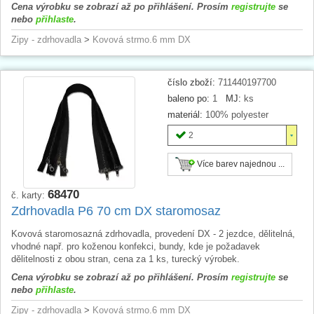
Cena výrobku se zobrazí až po přihlášení. Prosím
registrujte
se
nebo
přihlaste
.
Zipy - zdrhovadla
>
Kovová strmo.6 mm DX
číslo zboží:
711440197700
baleno po:
1
MJ:
ks
materiál:
100% polyester
2
Více barev najednou ...
68470
č. karty:
Zdrhovadla P6 70 cm DX staromosaz
Kovová staromosazná zdrhovadla, provedení DX - 2 jezdce, dělitelná,
vhodné např. pro koženou konfekci, bundy, kde je požadavek
dělitelnosti z obou stran, cena za 1 ks, turecký výrobek.
Cena výrobku se zobrazí až po přihlášení. Prosím
registrujte
se
nebo
přihlaste
.
Zipy - zdrhovadla
>
Kovová strmo.6 mm DX