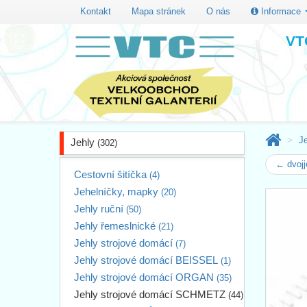
Kontakt
Mapa stránek
O nás
Informace
VTC
J
Jehly
(302)
← dvojj
Cestovní šitíčka
(4)
Jehelníčky, mapky
(20)
Jehly ruční
(50)
Jehly řemeslnické
(21)
Jehly strojové domácí
(7)
Jehly strojové domácí BEISSEL
(1)
Jehly strojové domácí ORGAN
(35)
Jehly strojové domácí SCHMETZ
(44)