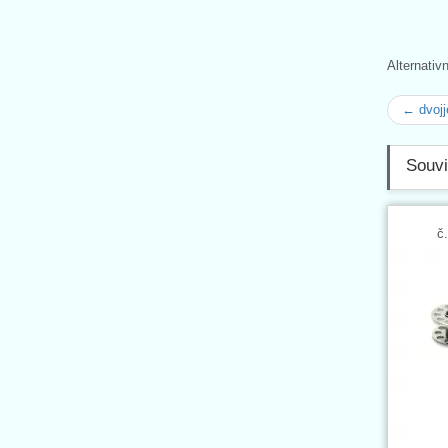
Alternativ
← dvojj
Souvi
č