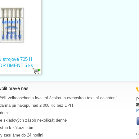
y strojové 705 H
ORTIMENT 5 ks
volit právě nás
tší velkoobchod s kvalitní českou a evropskou textilní galanterií
P
darma při nákupu nad 2 000 Kč bez DPH
M
adem
ce skladových zásob několikrát denně
ístup k zákazníkům
P
y zasíláme do 24 hodin!