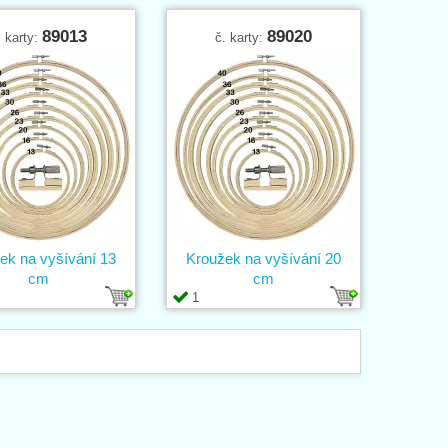
89013
89020
. karty:
č. karty:
ek na vyšívání 13
Kroužek na vyšívání 20
cm
cm
1