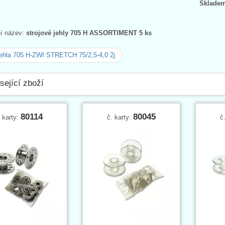
Skladem
ní název:
strojové jehly 705 H ASSORTIMENT 5 ks
ehla 705 H-ZWI STRETCH 75/2,5-4,0 2j
sející zboží
80114
80045
. karty:
č. karty:
č