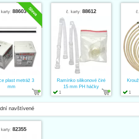
Sleva
88603
88612
 karty:
č. karty:
č
ce plast metráž 3
Ramínko silikonové čiré
Krouž
mm
15 mm PH háčky
1
1
dní navštívené
82355
 karty: