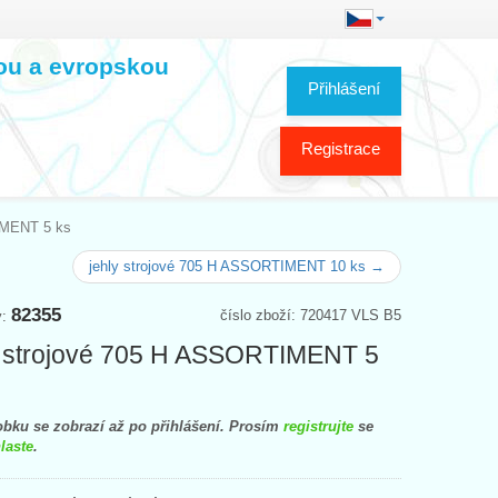
kou a evropskou
Přihlášení
Registrace
IMENT 5 ks
jehly strojové 705 H ASSORTIMENT 10 ks →
82355
číslo zboží: 720417 VLS B5
y:
 strojové 705 H ASSORTIMENT 5
bku se zobrazí až po přihlášení. Prosím
registrujte
se
laste
.