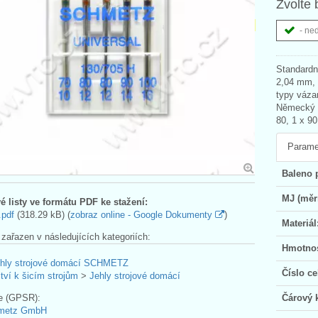
Zvolte 
- ne
Standardní
2,04 mm, 
typy váza
Německý vý
80, 1 x 90
Parame
Baleno 
MJ (měr
é listy ve formátu PDF ke stažení:
.pdf
(318.29 kB) (
zobraz online - Google Dokumenty
)
Materiál
 zařazen v následujících kategoriích:
Hmotnos
hly strojové domácí SCHMETZ
Číslo ce
tví k šicím strojům
>
Jehly strojové domácí
e (GPSR):
Čárový 
hmetz GmbH