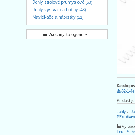
Jehly strojové průmyslové
(53)
Jehly vyšívací a hobby
(46)
Navlékače a náprstky
(21)
Všechny kategorie
Katalogov
82-1-4e
Produkt je
Jehly
>
Je
Příslušens
Výrobc
Ferd. Sc