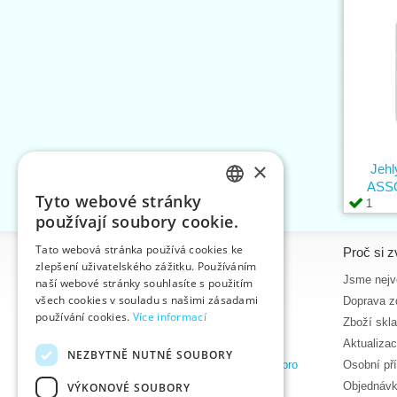
×
Jehl
ASS
Tyto webové stránky
1
CZECH
používají soubory cookie.
SLOVAK
Tato webová stránka používá cookies ke
Informace
Proč si z
zlepšení uživatelského zážitku. Používáním
ENGLISH
Úvodní strana
Jsme nejvě
naší webové stránky souhlasíte s použitím
GERMAN
všech cookies v souladu s našimi zásadami
Kontakt
Doprava z
používání cookies.
Více informací
Mapa stránek
Zboží skl
O nás
Aktualiza
NEZBYTNĚ NUTNÉ SOUBORY
Obchodní podmínky e-shopu VTC, a.s. pro
Osobní př
zákazníky z České republiky
Objednávk
VÝKONOVÉ SOUBORY