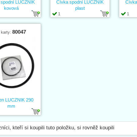
 spodní LUCZNIK
Cívka spodní LUCZNIK
Cívka
kovová
plast
1
1
80047
 karty:
n LUCZNIK 290
mm
níci, kteří si koupili tuto položku, si rovněž koupili