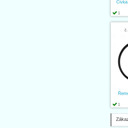
Cívka
1
č.
Řeme
1
Zákaz