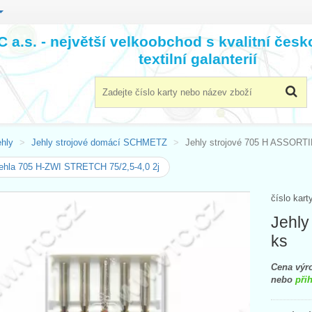
 a.s. - největší velkoobchod s kvalitní čes
textilní galanterií
ehly
Jehly strojové domácí SCHMETZ
Jehly strojové 705 H ASSORT
ehla 705 H-ZWI STRETCH 75/2,5-4,0 2j
číslo kart
Jehly
ks
Cena výro
nebo
přih