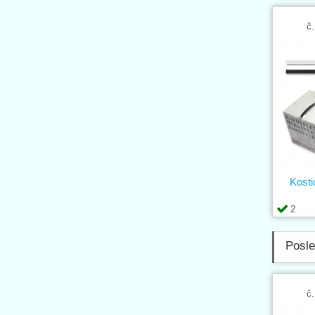
č.
Kosti
2
Posle
č.