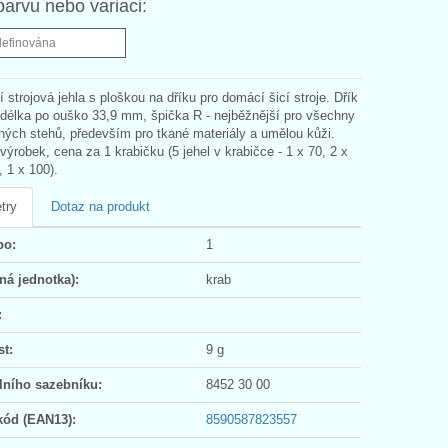
barvu nebo variaci:
definována
 strojová jehla s ploškou na dříku pro domácí šicí stroje. Dřík
délka po ouško 33,9 mm, špička R - nejběžnější pro všechny
ných stehů, především pro tkané materiály a umělou kůži.
robek, cena za 1 krabičku (5 jehel v krabičce - 1 x 70, 2 x
, 1 x 100).
try
Dotaz na produkt
po:
1
ná jednotka):
krab
:
t:
9 g
lního sazebníku:
8452 30 00
kód (EAN13):
8590587823557